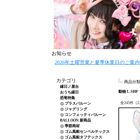
お知らせ
2026年土曜営業と夏季休業日のご案
カテゴリ
商品分
縁日ノ屋台
動物 L-SHP
おうち縁日
恐竜特集
全245件（2
プラスバルーン
ジャグリング
コンフェッティバルーン
BALLOON 新商品
季節商材
ゴム風船センペルテックス
ゴム風船タフテックス