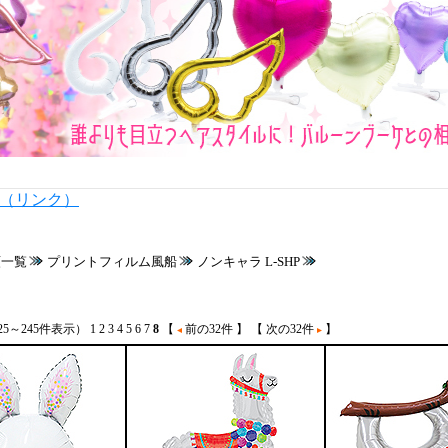
内（リンク）
類一覧
プリントフィルム風船
ノンキャラ L-SHP
25～245件表示）
1
2
3
4
5
6
7
8
【
前の32件 】
【 次の32件
】