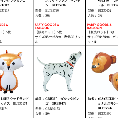
ティングフラミンゴ
ホワットファン！ペンギ
■BLT40" 
37117
ン BLT35736
トル BLT356
型番：
型番：
G37117
BLT35736
BLT35652
入数：
5枚
入数：
5枚
ト】5枚
【販売ロット】5枚
【販売ロット】5枚
サイズ/95cm×55cm 容量/32リット
サイズ/80×50cm ガ
L
ル
ットル
品名：
品名：
T LSHP ウッドランド
GRB36" ダルマタビン
■LS■BLT30
ックス BLT35174
ゴ GRB30173
ョナルズモ
BLT35566
型番：
35174
GRB30173
型番：
BLT35566
入数：
5枚