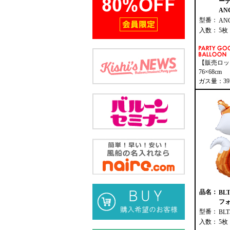
ー
ANG
型番：
AN
入数：
5枚
【販売ロッ
76×68cm
ガス量：39
品名：
BL
フォ
型番：
BLT
入数：
5枚