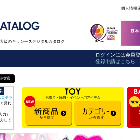
個人情報
本最大級のキッシーズデジタルカタログ
ログインには会員
登録申請はこちら
細検索
はコチラ
ぐ見れ
を入力）
力して