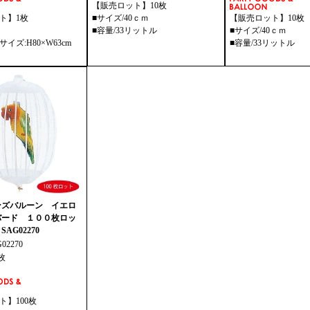
【販売ロット】10枚
ト】1枚
■サイズ/40ｃｍ
【販売ロット】10枚
■容量/33リットル
■サイズ/40ｃｍ
イズ:H80×W63cm
■容量/33リットル
ンズバルーン イエロ
バード １００枚ロッ
SAG02270
G02270
0枚
ト】100枚