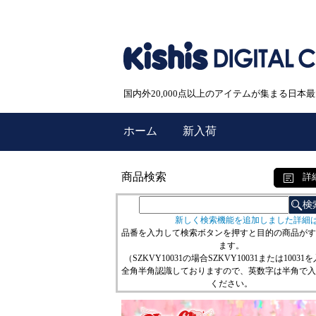
国内外20,000点以上のアイテムが集まる日
ホーム
新入荷
商品検索
詳
新しく検索機能を追加しました詳細
品番を入力して検索ボタンを押すと目的の商品がす
ます。
（SZKVY10031の場合SZKVY10031または10031
全角半角認識しておりますので、英数字は半角で入
ください。