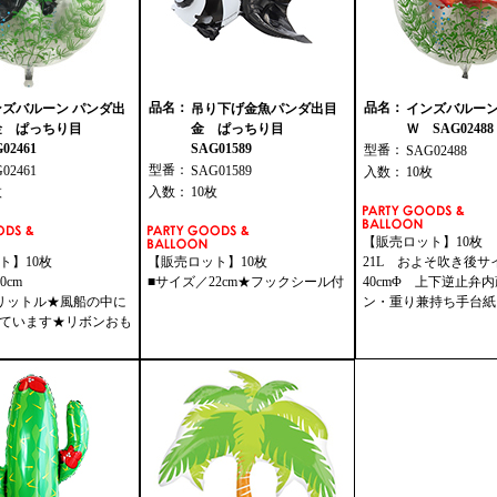
品名：
品名：
ンズバルーン パンダ出
吊り下げ金魚パンダ出目
インズバルーン
金 ぱっちり目
金 ぱっちり目
Ｗ SAG02488
02461
SAG01589
型番：
SAG02488
型番：
G02461
SAG01589
入数：
10枚
枚
入数：
10枚
【販売ロット】10枚
ト】10枚
【販売ロット】10枚
21L およそ吹き後サ
0cm
■サイズ／22cm★フックシール付
40cmΦ 上下逆止弁
1リットル★風船の中に
ン・重り兼持ち手台紙
ています★リボンおも