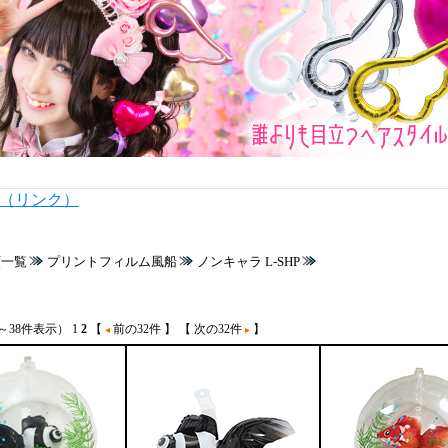
内（リンク）
類一覧
プリントフィルム風船
ノンキャラ L-SHP
3～38件表示）
1
2
【
前の32件 】
【 次の32件
】