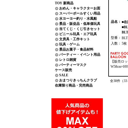
TOY 新商品
おめん・キャラクターお面
スーパーボールすくい用品
水ヨーヨー釣り・水風船
品名：
■在
景品・販促品・低単価玩具
■B
当てくじ・くじ引きセット
BLT
ビニール玩具・エア玩具
型番：
BLT
文房具・工作キット
入数：
5枚
玩具・ゲーム
景品お菓子・食品材料
パーティー・イベント用品
レトロ雑貨
【販売ロッ
パーティーマスク
W58cm×H9
ケース販売
SALE
おまつりきっちんクラブ
全38件（3
在庫限り商品・完売商品