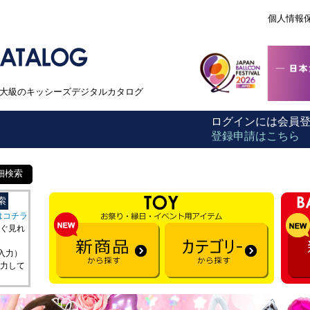
個人情報
本最大級のキッシーズデジタルカタログ
ログインには会員
登録申請はこちら
細検索
はコチラ
ぐ見れ
を入力）
力して