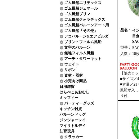
ゴム風船エリテックス
ゴム風船ジェマール
ゴム風船プリマ
ゴム風船クォラテックス
ゴム風船バルーンアート用
品名：
イ
ゴム風船「その他」
目
デコバルーン&エアビルダ
SAG
プリントフィルム風船
文字のバルーン
型番：
SA
無地フィルム風船
入数：
10
アーチ・タワーキット
ウェイト
リボン
【販売ロッ
資材・器材
■サイズ／4
小売向け商品
■容量／2
日用雑貨
風船が入っ
はらぺこあおむし
り付
ミッフィー
パーティーグッズ
キッチン雑貨
バルーンドッグ
ジンジャーレイ
マイリトルデイ
知育玩具
クラッカー