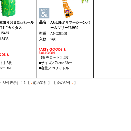
品名：
庫限り50％OFFセール
AGLSHP サマーシーンパ
LT41"カクタス
ームツリー#28950
15435
型番：
ANG28950
15435
入数：
5枚
【販売ロット】5枚
ト】5枚
■サイズ／74cm×83cm
5cm 36L
■容量／39リットル
3～38件表示）
1
2
【
前の32件 】
【 次の32件
】