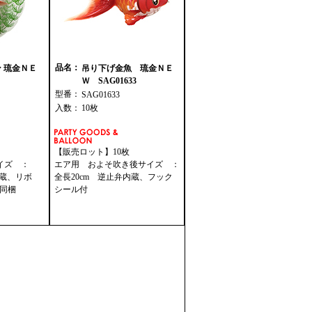
品名：
 琉金ＮＥ
吊り下げ金魚 琉金ＮＥ
Ｗ SAG01633
型番：
SAG01633
入数：
10枚
【販売ロット】10枚
イズ ：
エア用 およそ吹き後サイズ ：
内蔵、リボ
全長20cm 逆止弁内蔵、フック
同梱
シール付