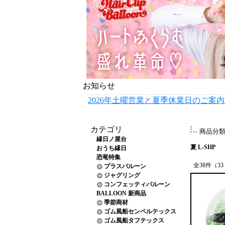
お知らせ
2026年土曜営業と夏季休業日のご案
カテゴリ
商品分
縁日ノ屋台
夏 L-SHP
おうち縁日
恐竜特集
全38件（3
プラスバルーン
ジャグリング
コンフェッティバルーン
BALLOON 新商品
季節商材
ゴム風船センペルテックス
ゴム風船タフテックス