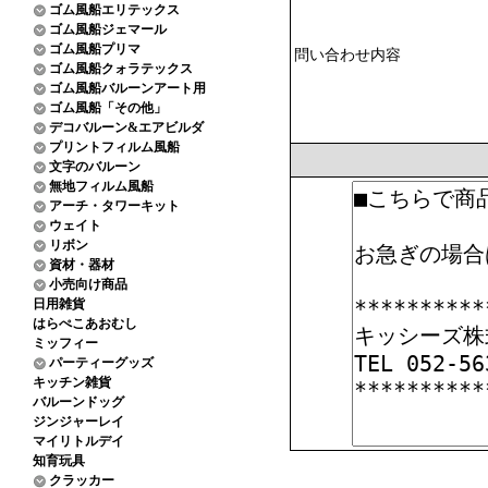
ゴム風船エリテックス
ゴム風船ジェマール
ゴム風船プリマ
問い合わせ内容
ゴム風船クォラテックス
ゴム風船バルーンアート用
ゴム風船「その他」
デコバルーン&エアビルダ
プリントフィルム風船
文字のバルーン
無地フィルム風船
アーチ・タワーキット
ウェイト
リボン
資材・器材
小売向け商品
日用雑貨
はらぺこあおむし
ミッフィー
パーティーグッズ
キッチン雑貨
バルーンドッグ
ジンジャーレイ
マイリトルデイ
知育玩具
クラッカー