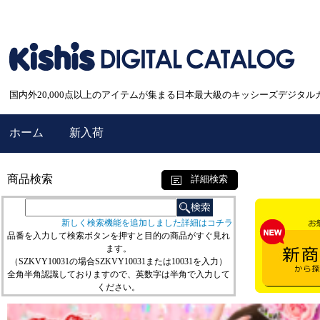
国内外20,000点以上のアイテムが集まる日本最大級のキッシーズデジタル
ホーム
新入荷
商品検索
詳細検索
新しく検索機能を追加しました詳細はコチラ
品番を入力して検索ボタンを押すと目的の商品がすぐ見れ
ます。
（SZKVY10031の場合SZKVY10031または10031を入力）
全角半角認識しておりますので、英数字は半角で入力して
ください。