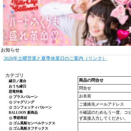
お知らせ
2026年土曜営業と夏季休業日のご案内（リンク）
カテゴリ
商品の問合せ
縁日ノ屋台
おうち縁日
問合せ
恐竜特集
お名前
プラスバルーン
ジャグリング
ご連絡先メールアドレス
コンフェッティバルーン
※確認のためもう一度、コ
BALLOON 新商品
季節商材
ず直接入力してください。
ゴム風船センペルテックス
ゴム風船タフテックス