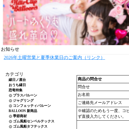
お知らせ
2026年土曜営業と夏季休業日のご案内（リンク）
カテゴリ
商品の問合せ
縁日ノ屋台
おうち縁日
問合せ
恐竜特集
お名前
プラスバルーン
ジャグリング
ご連絡先メールアドレス
コンフェッティバルーン
※確認のためもう一度、コ
BALLOON 新商品
季節商材
ず直接入力してください。
ゴム風船センペルテックス
ゴム風船タフテックス