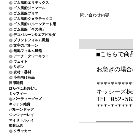
ゴム風船エリテックス
ゴム風船ジェマール
ゴム風船プリマ
問い合わせ内容
ゴム風船クォラテックス
ゴム風船バルーンアート用
ゴム風船「その他」
デコバルーン&エアビルダ
プリントフィルム風船
文字のバルーン
無地フィルム風船
アーチ・タワーキット
ウェイト
リボン
資材・器材
小売向け商品
日用雑貨
はらぺこあおむし
ミッフィー
パーティーグッズ
キッチン雑貨
バルーンドッグ
ジンジャーレイ
マイリトルデイ
知育玩具
クラッカー