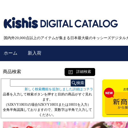
国内外20,000点以上のアイテムが集まる日本最大級のキッシーズデジタル
ホーム
新入荷
商品検索
詳細検索
新しく検索機能を追加しました詳細はコチラ
品番を入力して検索ボタンを押すと目的の商品がすぐ見れ
ます。
（SZKVY10031の場合SZKVY10031または10031を入力）
全角半角認識しておりますので、英数字は半角で入力して
ください。