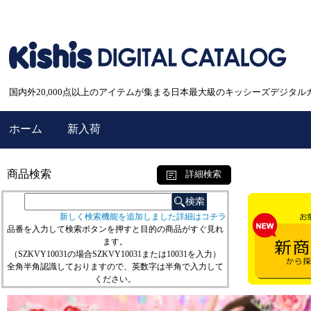
国内外20,000点以上のアイテムが集まる日本最大級のキッシーズデジタル
ホーム
新入荷
商品検索
詳細検索
新しく検索機能を追加しました詳細はコチラ
品番を入力して検索ボタンを押すと目的の商品がすぐ見れ
ます。
（SZKVY10031の場合SZKVY10031または10031を入力）
全角半角認識しておりますので、英数字は半角で入力して
ください。