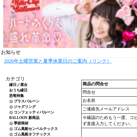
お知らせ
2026年土曜営業と夏季休業日のご案内（リンク）
カテゴリ
商品の問合せ
縁日ノ屋台
おうち縁日
問合せ
恐竜特集
お名前
プラスバルーン
ジャグリング
ご連絡先メールアドレス
コンフェッティバルーン
※確認のためもう一度、コ
BALLOON 新商品
季節商材
ず直接入力してください。
ゴム風船センペルテックス
ゴム風船タフテックス