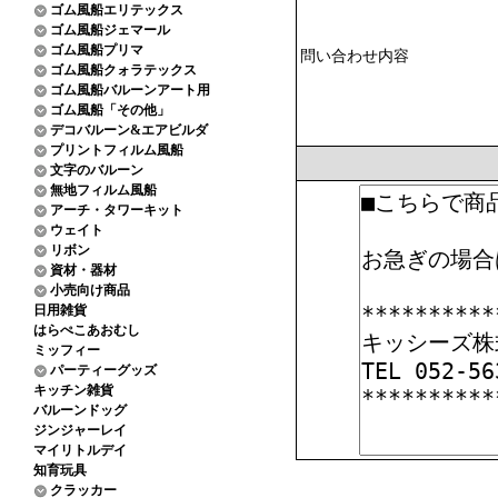
ゴム風船エリテックス
ゴム風船ジェマール
ゴム風船プリマ
問い合わせ内容
ゴム風船クォラテックス
ゴム風船バルーンアート用
ゴム風船「その他」
デコバルーン&エアビルダ
プリントフィルム風船
文字のバルーン
無地フィルム風船
アーチ・タワーキット
ウェイト
リボン
資材・器材
小売向け商品
日用雑貨
はらぺこあおむし
ミッフィー
パーティーグッズ
キッチン雑貨
バルーンドッグ
ジンジャーレイ
マイリトルデイ
知育玩具
クラッカー