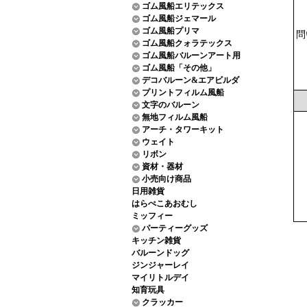
ゴム風船エリテックス
ゴム風船ジェマール
ゴム風船プリマ
問
ゴム風船クォラテックス
ゴム風船バルーンアート用
ゴム風船「その他」
デコバルーン&エアビルダ
プリントフィルム風船
文字のバルーン
無地フィルム風船
アーチ・タワーキット
ウェイト
リボン
資材・器材
小売向け商品
日用雑貨
はらぺこあおむし
ミッフィー
パーティーグッズ
キッチン雑貨
バルーンドッグ
ジンジャーレイ
マイリトルデイ
知育玩具
クラッカー