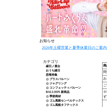
お知らせ
2026年土曜営業と夏季休業日のご案
カテゴリ
商
縁日ノ屋台
おうち縁日
問
恐竜特集
お
プラスバルーン
ジャグリング
ご
コンフェッティバルーン
※
BALLOON 新商品
季節商材
ず
ゴム風船センペルテックス
ゴム風船タフテックス