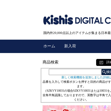
国内外20,000点以上のアイテムが集まる日
ホーム
新入荷
商品検索
詳
新しく検索機能を追加しました詳細
品番を入力して検索ボタンを押すと目的の商品がす
ます。
（SZKVY10031の場合SZKVY10031または10031
全角半角認識しておりますので、英数字は半角で入
ください。