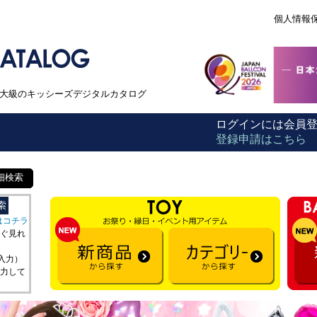
個人情報
本最大級のキッシーズデジタルカタログ
ログインには会員
登録申請はこちら
細検索
はコチラ
ぐ見れ
を入力）
力して