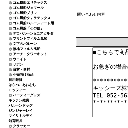
ゴム風船エリテックス
ゴム風船ジェマール
ゴム風船プリマ
問い合わせ内容
ゴム風船クォラテックス
ゴム風船バルーンアート用
ゴム風船「その他」
デコバルーン&エアビルダ
プリントフィルム風船
文字のバルーン
無地フィルム風船
アーチ・タワーキット
ウェイト
リボン
資材・器材
小売向け商品
日用雑貨
はらぺこあおむし
ミッフィー
パーティーグッズ
キッチン雑貨
バルーンドッグ
ジンジャーレイ
マイリトルデイ
知育玩具
クラッカー