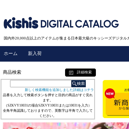
国内外20,000点以上のアイテムが集まる日本最大級のキッシーズデジタル
ホーム
新入荷
商品検索
詳細検索
新しく検索機能を追加しました詳細はコチラ
品番を入力して検索ボタンを押すと目的の商品がすぐ見れ
ます。
（SZKVY10031の場合SZKVY10031または10031を入力）
全角半角認識しておりますので、英数字は半角で入力して
ください。