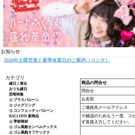
お知らせ
2026年土曜営業と夏季休業日のご案内（リンク）
カテゴリ
商品の問合せ
縁日ノ屋台
おうち縁日
問合せ
恐竜特集
お名前
プラスバルーン
ジャグリング
ご連絡先メールアドレス
コンフェッティバルーン
※確認のためもう一度、コ
BALLOON 新商品
季節商材
ず直接入力してください。
ゴム風船センペルテックス
ゴム風船タフテックス