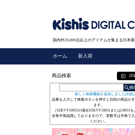
国内外20,000点以上のアイテムが集まる日
ホーム
新入荷
商品検索
詳
新しく検索機能を追加しました詳細
品番を入力して検索ボタンを押すと目的の商品がす
ます。
（SZKVY10031の場合SZKVY10031または10031
全角半角認識しておりますので、英数字は半角で入
ください。