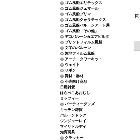
ゴム風船エリテックス
ゴム風船ジェマール
ゴム風船プリマ
問
ゴム風船クォラテックス
ゴム風船バルーンアート用
ゴム風船「その他」
デコバルーン&エアビルダ
プリントフィルム風船
文字のバルーン
無地フィルム風船
アーチ・タワーキット
ウェイト
リボン
資材・器材
小売向け商品
日用雑貨
はらぺこあおむし
ミッフィー
パーティーグッズ
キッチン雑貨
バルーンドッグ
ジンジャーレイ
マイリトルデイ
知育玩具
クラッカー