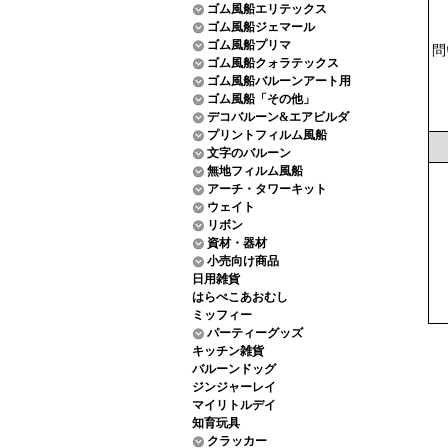
ゴム風船エリテックス
ゴム風船ジェマール
ゴム風船プリマ
問
ゴム風船クォラテックス
ゴム風船バルーンアート用
ゴム風船「その他」
デコバルーン&エアビルダ
プリントフィルム風船
文字のバルーン
無地フィルム風船
アーチ・タワーキット
ウェイト
リボン
資材・器材
小売向け商品
日用雑貨
はらぺこあおむし
ミッフィー
パーティーグッズ
キッチン雑貨
バルーンドッグ
ジンジャーレイ
マイリトルデイ
知育玩具
クラッカー