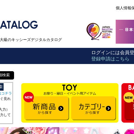
個人情報
本最大級のキッシーズデジタルカタログ
ログインには会員
登録申請はこちら
細検索
はコチラ
ぐ見れ
を入力）
力して