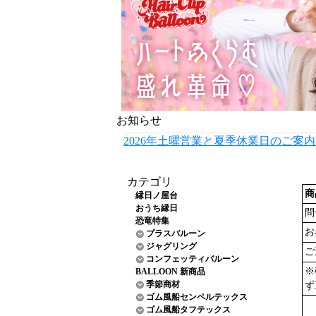
お知らせ
2026年土曜営業と夏季休業日のご案
カテゴリ
商
縁日ノ屋台
おうち縁日
問
恐竜特集
お
プラスバルーン
ジャグリング
ご
コンフェッティバルーン
※
BALLOON 新商品
季節商材
ず
ゴム風船センペルテックス
ゴム風船タフテックス