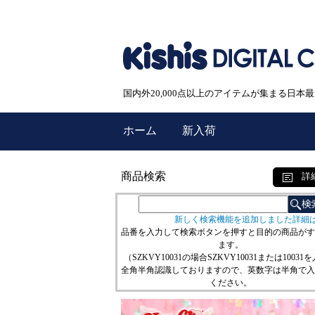
国内外20,000点以上のアイテムが集まる日
ホーム
新入荷
商品検索
詳
新しく検索機能を追加しました詳細
品番を入力して検索ボタンを押すと目的の商品がす
ます。
（SZKVY10031の場合SZKVY10031または10031
全角半角認識しておりますので、英数字は半角で入
ください。