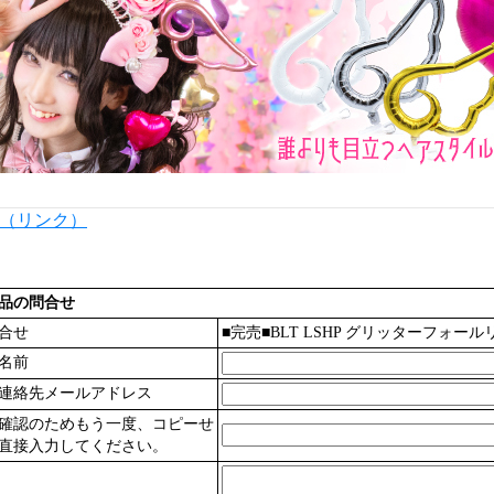
内（リンク）
品の問合せ
合せ
■完売■BLT LSHP グリッターフォールリー
名前
連絡先メールアドレス
確認のためもう一度、コピーせ
直接入力してください。