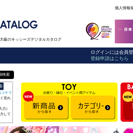
個人情報
本最大級のキッシーズデジタルカタログ
ログインには会員
登録申請はこちら
細検索
はコチラ
ぐ見れ
を入力）
力して