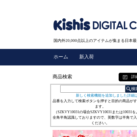
国内外20,000点以上のアイテムが集まる日
ホーム
新入荷
商品検索
詳
新しく検索機能を追加しました詳細
品番を入力して検索ボタンを押すと目的の商品がす
ます。
（SZKVY10031の場合SZKVY10031または10031
全角半角認識しておりますので、英数字は半角で入
ください。