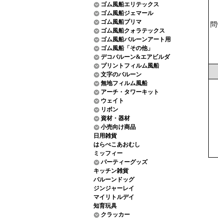
ゴム風船エリテックス
ゴム風船ジェマール
ゴム風船プリマ
問
ゴム風船クォラテックス
ゴム風船バルーンアート用
ゴム風船「その他」
デコバルーン&エアビルダ
プリントフィルム風船
文字のバルーン
無地フィルム風船
アーチ・タワーキット
ウェイト
リボン
資材・器材
小売向け商品
日用雑貨
はらぺこあおむし
ミッフィー
パーティーグッズ
キッチン雑貨
バルーンドッグ
ジンジャーレイ
マイリトルデイ
知育玩具
クラッカー