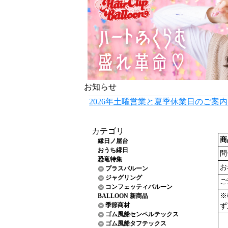
お知らせ
2026年土曜営業と夏季休業日のご案
カテゴリ
商
縁日ノ屋台
おうち縁日
問
恐竜特集
お
プラスバルーン
ジャグリング
ご
コンフェッティバルーン
※
BALLOON 新商品
季節商材
ず
ゴム風船センペルテックス
ゴム風船タフテックス