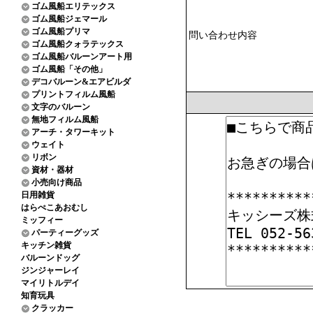
ゴム風船エリテックス
ゴム風船ジェマール
ゴム風船プリマ
問い合わせ内容
ゴム風船クォラテックス
ゴム風船バルーンアート用
ゴム風船「その他」
デコバルーン&エアビルダ
プリントフィルム風船
文字のバルーン
無地フィルム風船
アーチ・タワーキット
ウェイト
リボン
資材・器材
小売向け商品
日用雑貨
はらぺこあおむし
ミッフィー
パーティーグッズ
キッチン雑貨
バルーンドッグ
ジンジャーレイ
マイリトルデイ
知育玩具
クラッカー