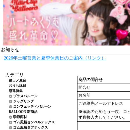
お知らせ
2026年土曜営業と夏季休業日のご案内（リンク）
カテゴリ
商品の問合せ
縁日ノ屋台
おうち縁日
問合せ
恐竜特集
お名前
プラスバルーン
ジャグリング
ご連絡先メールアドレス
コンフェッティバルーン
※確認のためもう一度、コ
BALLOON 新商品
季節商材
ず直接入力してください。
ゴム風船センペルテックス
ゴム風船タフテックス