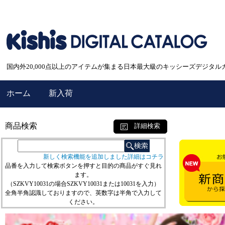
国内外20,000点以上のアイテムが集まる日本最大級のキッシーズデジタル
ホーム
新入荷
商品検索
詳細検索
新しく検索機能を追加しました詳細はコチラ
品番を入力して検索ボタンを押すと目的の商品がすぐ見れ
ます。
（SZKVY10031の場合SZKVY10031または10031を入力）
全角半角認識しておりますので、英数字は半角で入力して
ください。