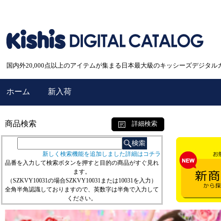
国内外20,000点以上のアイテムが集まる日本最大級のキッシーズデジタル
ホーム
新入荷
商品検索
詳細検索
新しく検索機能を追加しました詳細はコチラ
品番を入力して検索ボタンを押すと目的の商品がすぐ見れ
ます。
（SZKVY10031の場合SZKVY10031または10031を入力）
全角半角認識しておりますので、英数字は半角で入力して
ください。