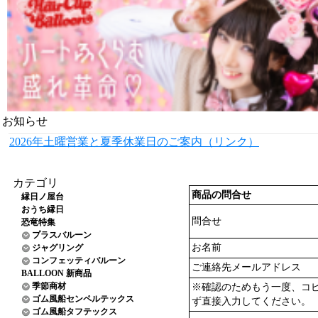
お知らせ
2026年土曜営業と夏季休業日のご案内（リンク）
カテゴリ
商品の問合せ
縁日ノ屋台
おうち縁日
問合せ
恐竜特集
プラスバルーン
お名前
ジャグリング
コンフェッティバルーン
ご連絡先メールアドレス
BALLOON 新商品
季節商材
※確認のためもう一度、コ
ゴム風船センペルテックス
ず直接入力してください。
ゴム風船タフテックス