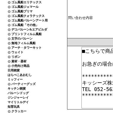
ゴム風船エリテックス
ゴム風船ジェマール
ゴム風船プリマ
ゴム風船クォラテックス
問い合わせ内容
ゴム風船バルーンアート用
ゴム風船「その他」
デコバルーン&エアビルダ
プリントフィルム風船
文字のバルーン
無地フィルム風船
アーチ・タワーキット
ウェイト
リボン
資材・器材
小売向け商品
日用雑貨
はらぺこあおむし
ミッフィー
パーティーグッズ
キッチン雑貨
バルーンドッグ
ジンジャーレイ
マイリトルデイ
知育玩具
クラッカー