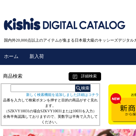
国内外20,000点以上のアイテムが集まる日本最大級のキッシーズデジタル
ホーム
新入荷
商品検索
詳細検索
新しく検索機能を追加しました詳細はコチラ
品番を入力して検索ボタンを押すと目的の商品がすぐ見れ
ます。
（SZKVY10031の場合SZKVY10031または10031を入力）
全角半角認識しておりますので、英数字は半角で入力して
ください。