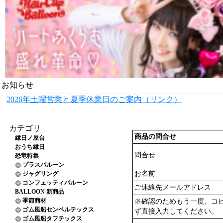
お知らせ
2026年土曜営業と夏季休業日のご案内（リンク）
カテゴリ
商品の問合せ
縁日ノ屋台
おうち縁日
問合せ
恐竜特集
プラスバルーン
お名前
ジャグリング
コンフェッティバルーン
ご連絡先メールアドレス
BALLOON 新商品
季節商材
※確認のためもう一度、コ
ゴム風船センペルテックス
ず直接入力してください。
ゴム風船タフテックス