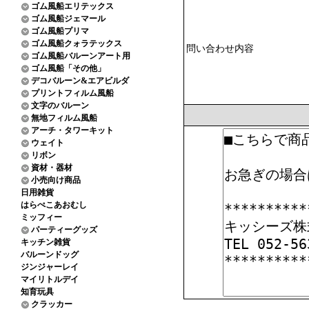
ゴム風船エリテックス
ゴム風船ジェマール
ゴム風船プリマ
ゴム風船クォラテックス
問い合わせ内容
ゴム風船バルーンアート用
ゴム風船「その他」
デコバルーン&エアビルダ
プリントフィルム風船
文字のバルーン
無地フィルム風船
アーチ・タワーキット
ウェイト
リボン
資材・器材
小売向け商品
日用雑貨
はらぺこあおむし
ミッフィー
パーティーグッズ
キッチン雑貨
バルーンドッグ
ジンジャーレイ
マイリトルデイ
知育玩具
クラッカー