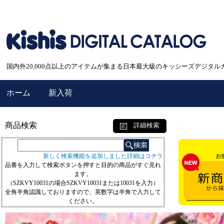
国内外20,000点以上のアイテムが集まる日本最大級のキッシーズデジタル
ホーム
新入荷
商品検索
詳細検索
新しく検索機能を追加しました詳細はコチラ
品番を入力して検索ボタンを押すと目的の商品がすぐ見れ
ます。
（SZKVY10031の場合SZKVY10031または10031を入力）
全角半角認識しておりますので、英数字は半角で入力して
ください。