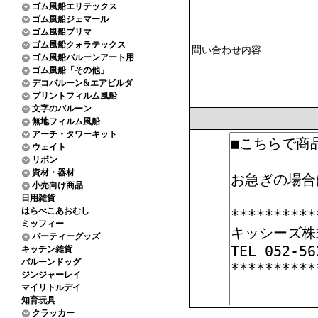
ゴム風船エリテックス
ゴム風船ジェマール
ゴム風船プリマ
ゴム風船クォラテックス
問い合わせ内容
ゴム風船バルーンアート用
ゴム風船「その他」
デコバルーン&エアビルダ
プリントフィルム風船
文字のバルーン
無地フィルム風船
アーチ・タワーキット
ウェイト
リボン
資材・器材
小売向け商品
日用雑貨
はらぺこあおむし
ミッフィー
パーティーグッズ
キッチン雑貨
バルーンドッグ
ジンジャーレイ
マイリトルデイ
知育玩具
クラッカー