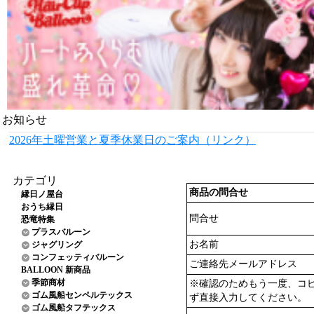
お知らせ
2026年土曜営業と夏季休業日のご案内（リンク）
カテゴリ
商品の問合せ
縁日ノ屋台
おうち縁日
問合せ
恐竜特集
プラスバルーン
お名前
ジャグリング
コンフェッティバルーン
ご連絡先メールアドレス
BALLOON 新商品
季節商材
※確認のためもう一度、コ
ゴム風船センペルテックス
ず直接入力してください。
ゴム風船タフテックス