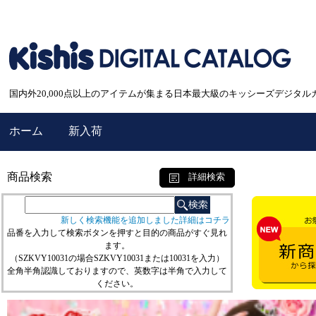
国内外20,000点以上のアイテムが集まる日本最大級のキッシーズデジタル
ホーム
新入荷
商品検索
詳細検索
新しく検索機能を追加しました詳細はコチラ
品番を入力して検索ボタンを押すと目的の商品がすぐ見れ
ます。
（SZKVY10031の場合SZKVY10031または10031を入力）
全角半角認識しておりますので、英数字は半角で入力して
ください。