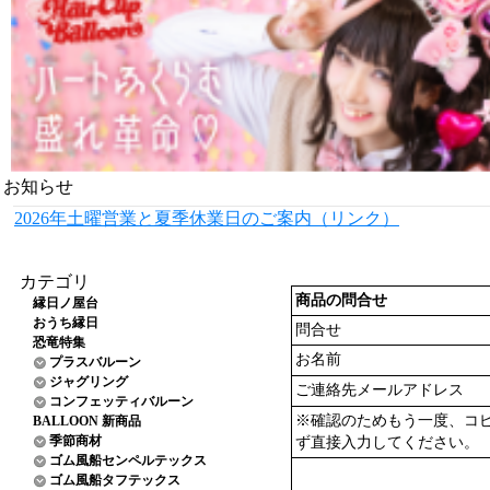
お知らせ
2026年土曜営業と夏季休業日のご案内（リンク）
カテゴリ
商品の問合せ
縁日ノ屋台
おうち縁日
問合せ
恐竜特集
お名前
プラスバルーン
ジャグリング
ご連絡先メールアドレス
コンフェッティバルーン
※確認のためもう一度、コ
BALLOON 新商品
季節商材
ず直接入力してください。
ゴム風船センペルテックス
ゴム風船タフテックス