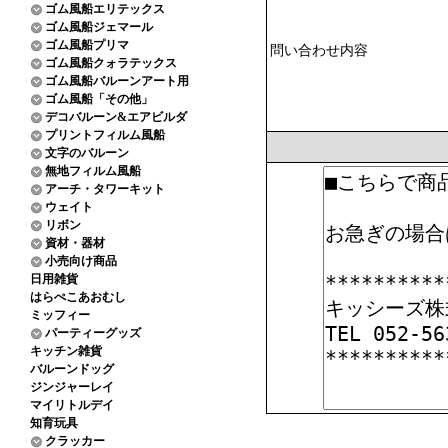
ゴム風船エリテックス
ゴム風船ジェマール
ゴム風船プリマ
問い合わせ内容
ゴム風船クォラテックス
ゴム風船バルーンアート用
ゴム風船「その他」
デコバルーン&エアビルダ
プリントフィルム風船
文字のバルーン
無地フィルム風船
アーチ・タワーキット
ウェイト
リボン
資材・器材
小売向け商品
日用雑貨
はらぺこあおむし
ミッフィー
パーティーグッズ
キッチン雑貨
バルーンドッグ
ジンジャーレイ
マイリトルデイ
知育玩具
クラッカー