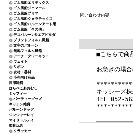
ゴム風船エリテックス
ゴム風船ジェマール
ゴム風船プリマ
問い合わせ内容
ゴム風船クォラテックス
ゴム風船バルーンアート用
ゴム風船「その他」
デコバルーン&エアビルダ
プリントフィルム風船
文字のバルーン
無地フィルム風船
アーチ・タワーキット
ウェイト
リボン
資材・器材
小売向け商品
日用雑貨
はらぺこあおむし
ミッフィー
パーティーグッズ
キッチン雑貨
バルーンドッグ
ジンジャーレイ
マイリトルデイ
知育玩具
クラッカー