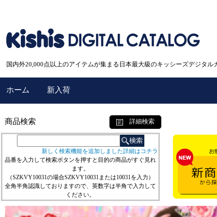
国内外20,000点以上のアイテムが集まる日本最大級のキッシーズデジタル
ホーム
新入荷
商品検索
詳細検索
新しく検索機能を追加しました詳細はコチラ
品番を入力して検索ボタンを押すと目的の商品がすぐ見れ
ます。
（SZKVY10031の場合SZKVY10031または10031を入力）
全角半角認識しておりますので、英数字は半角で入力して
ください。