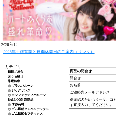
お知らせ
2026年土曜営業と夏季休業日のご案内（リンク）
カテゴリ
商品の問合せ
縁日ノ屋台
おうち縁日
問合せ
恐竜特集
お名前
プラスバルーン
ジャグリング
ご連絡先メールアドレス
コンフェッティバルーン
※確認のためもう一度、コ
BALLOON 新商品
季節商材
ず直接入力してください。
ゴム風船センペルテックス
ゴム風船タフテックス