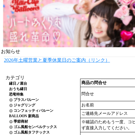
お知らせ
2026年土曜営業と夏季休業日のご案内（リンク）
カテゴリ
商品の問合せ
縁日ノ屋台
おうち縁日
問合せ
恐竜特集
プラスバルーン
お名前
ジャグリング
コンフェッティバルーン
ご連絡先メールアドレス
BALLOON 新商品
季節商材
※確認のためもう一度、コ
ゴム風船センペルテックス
ず直接入力してください。
ゴム風船タフテックス