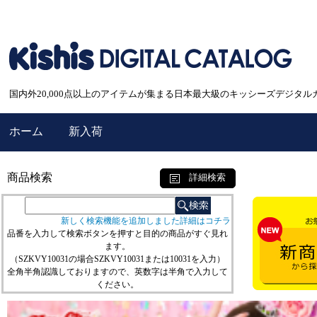
国内外20,000点以上のアイテムが集まる日本最大級のキッシーズデジタル
ホーム
新入荷
商品検索
詳細検索
新しく検索機能を追加しました詳細はコチラ
品番を入力して検索ボタンを押すと目的の商品がすぐ見れ
ます。
（SZKVY10031の場合SZKVY10031または10031を入力）
全角半角認識しておりますので、英数字は半角で入力して
ください。