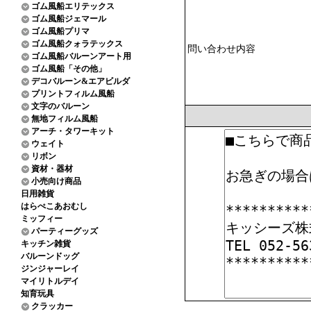
ゴム風船エリテックス
ゴム風船ジェマール
ゴム風船プリマ
ゴム風船クォラテックス
問い合わせ内容
ゴム風船バルーンアート用
ゴム風船「その他」
デコバルーン&エアビルダ
プリントフィルム風船
文字のバルーン
無地フィルム風船
アーチ・タワーキット
ウェイト
リボン
資材・器材
小売向け商品
日用雑貨
はらぺこあおむし
ミッフィー
パーティーグッズ
キッチン雑貨
バルーンドッグ
ジンジャーレイ
マイリトルデイ
知育玩具
クラッカー