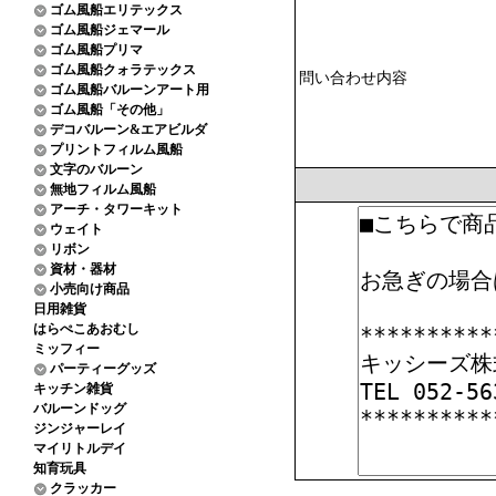
ゴム風船エリテックス
ゴム風船ジェマール
ゴム風船プリマ
ゴム風船クォラテックス
問い合わせ内容
ゴム風船バルーンアート用
ゴム風船「その他」
デコバルーン&エアビルダ
プリントフィルム風船
文字のバルーン
無地フィルム風船
アーチ・タワーキット
ウェイト
リボン
資材・器材
小売向け商品
日用雑貨
はらぺこあおむし
ミッフィー
パーティーグッズ
キッチン雑貨
バルーンドッグ
ジンジャーレイ
マイリトルデイ
知育玩具
クラッカー