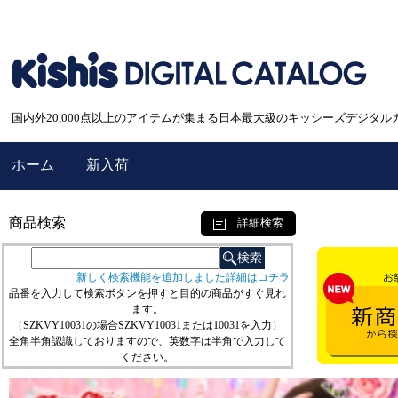
国内外20,000点以上のアイテムが集まる日本最大級のキッシーズデジタル
ホーム
新入荷
商品検索
詳細検索
新しく検索機能を追加しました詳細はコチラ
品番を入力して検索ボタンを押すと目的の商品がすぐ見れ
ます。
（SZKVY10031の場合SZKVY10031または10031を入力）
全角半角認識しておりますので、英数字は半角で入力して
ください。