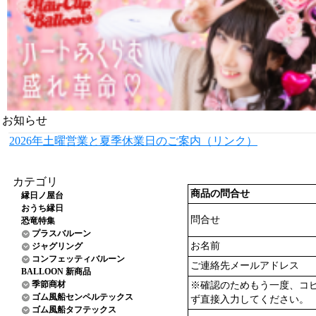
お知らせ
2026年土曜営業と夏季休業日のご案内（リンク）
カテゴリ
商品の問合せ
縁日ノ屋台
おうち縁日
問合せ
恐竜特集
プラスバルーン
お名前
ジャグリング
コンフェッティバルーン
ご連絡先メールアドレス
BALLOON 新商品
季節商材
※確認のためもう一度、コ
ゴム風船センペルテックス
ず直接入力してください。
ゴム風船タフテックス