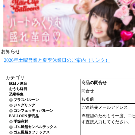
お知らせ
2026年土曜営業と夏季休業日のご案内（リンク）
カテゴリ
商品の問合せ
縁日ノ屋台
おうち縁日
問合せ
恐竜特集
お名前
プラスバルーン
ジャグリング
ご連絡先メールアドレス
コンフェッティバルーン
※確認のためもう一度、コ
BALLOON 新商品
季節商材
ず直接入力してください。
ゴム風船センペルテックス
ゴム風船タフテックス