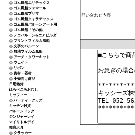
ゴム風船エリテックス
ゴム風船ジェマール
ゴム風船プリマ
問い合わせ内容
ゴム風船クォラテックス
ゴム風船バルーンアート用
ゴム風船「その他」
デコバルーン&エアビルダ
プリントフィルム風船
文字のバルーン
無地フィルム風船
アーチ・タワーキット
ウェイト
リボン
資材・器材
小売向け商品
日用雑貨
はらぺこあおむし
ミッフィー
パーティーグッズ
キッチン雑貨
バルーンドッグ
ジンジャーレイ
マイリトルデイ
知育玩具
クラッカー