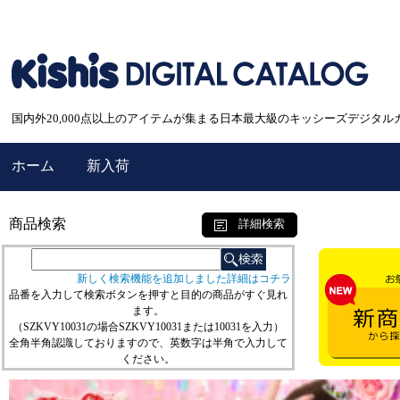
国内外20,000点以上のアイテムが集まる日本最大級のキッシーズデジタル
ホーム
新入荷
商品検索
詳細検索
新しく検索機能を追加しました詳細はコチラ
品番を入力して検索ボタンを押すと目的の商品がすぐ見れ
ます。
（SZKVY10031の場合SZKVY10031または10031を入力）
全角半角認識しておりますので、英数字は半角で入力して
ください。