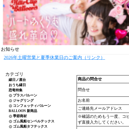
お知らせ
2026年土曜営業と夏季休業日のご案内（リンク）
カテゴリ
商品の問合せ
縁日ノ屋台
おうち縁日
問合せ
恐竜特集
プラスバルーン
お名前
ジャグリング
コンフェッティバルーン
ご連絡先メールアドレス
BALLOON 新商品
季節商材
※確認のためもう一度、コ
ゴム風船センペルテックス
ず直接入力してください。
ゴム風船タフテックス