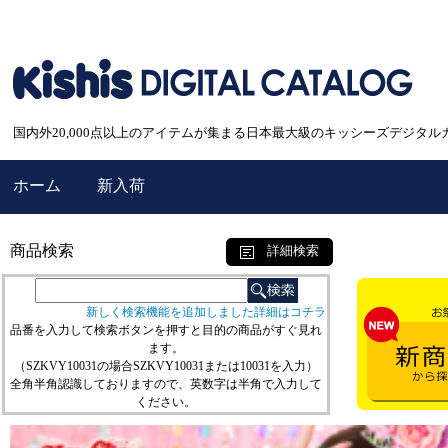
国内外20,000点以上のアイテムが集まる日本最大級のキッシーズデジタル
ホーム
新入荷
商品検索
詳細検索
新しく検索機能を追加しました詳細はコチラ
品番を入力して検索ボタンを押すと目的の商品がすぐ見れ
ます。
（SZKVY10031の場合SZKVY10031または10031を入力）
全角半角認識しておりますので、英数字は半角で入力して
ください。