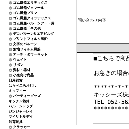
ゴム風船エリテックス
ゴム風船ジェマール
ゴム風船プリマ
ゴム風船クォラテックス
問い合わせ内容
ゴム風船バルーンアート用
ゴム風船「その他」
デコバルーン&エアビルダ
プリントフィルム風船
文字のバルーン
無地フィルム風船
アーチ・タワーキット
ウェイト
リボン
資材・器材
小売向け商品
日用雑貨
はらぺこあおむし
ミッフィー
パーティーグッズ
キッチン雑貨
バルーンドッグ
ジンジャーレイ
マイリトルデイ
知育玩具
クラッカー