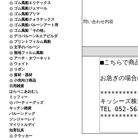
ゴム風船エリテックス
ゴム風船ジェマール
ゴム風船プリマ
ゴム風船クォラテックス
問い合わせ内容
ゴム風船バルーンアート用
ゴム風船「その他」
デコバルーン&エアビルダ
プリントフィルム風船
文字のバルーン
無地フィルム風船
アーチ・タワーキット
ウェイト
リボン
資材・器材
小売向け商品
日用雑貨
はらぺこあおむし
ミッフィー
パーティーグッズ
キッチン雑貨
バルーンドッグ
ジンジャーレイ
マイリトルデイ
知育玩具
クラッカー