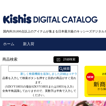
国内外20,000点以上のアイテムが集まる日本最大級のキッシーズデジタル
ホーム
新入荷
商品検索
詳細検索
新しく検索機能を追加しました詳細はコチラ
品番を入力して検索ボタンを押すと目的の商品がすぐ見れ
ます。
（SZKVY10031の場合SZKVY10031または10031を入力）
全角半角認識しておりますので、英数字は半角で入力して
ください。