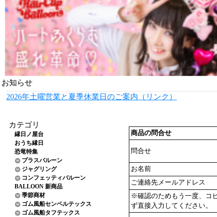
お知らせ
2026年土曜営業と夏季休業日のご案内（リンク）
カテゴリ
商品の問合せ
縁日ノ屋台
おうち縁日
問合せ
恐竜特集
プラスバルーン
お名前
ジャグリング
コンフェッティバルーン
ご連絡先メールアドレス
BALLOON 新商品
季節商材
※確認のためもう一度、コ
ゴム風船センペルテックス
ず直接入力してください。
ゴム風船タフテックス