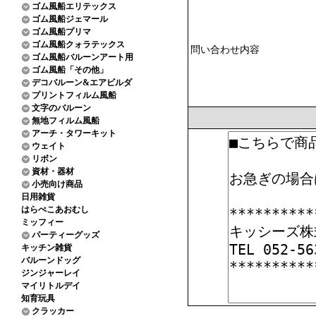
ゴム風船エリテックス
ゴム風船ジェマール
ゴム風船プリマ
ゴム風船クォラテックス
問い合わせ内容
ゴム風船バルーンアート用
ゴム風船「その他」
デコバルーン&エアビルダ
プリントフィルム風船
文字のバルーン
無地フィルム風船
アーチ・タワーキット
ウェイト
リボン
資材・器材
小売向け商品
日用雑貨
はらぺこあおむし
ミッフィー
パーティーグッズ
キッチン雑貨
バルーンドッグ
ジンジャーレイ
マイリトルデイ
知育玩具
クラッカー