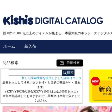
国内外20,000点以上のアイテムが集まる日本最大級のキッシーズデジタル
ホーム
新入荷
商品検索
詳細検索
新しく検索機能を追加しました詳細はコチラ
品番を入力して検索ボタンを押すと目的の商品がすぐ見れ
ます。
（SZKVY10031の場合SZKVY10031または10031を入力）
全角半角認識しておりますので、英数字は半角で入力して
ください。