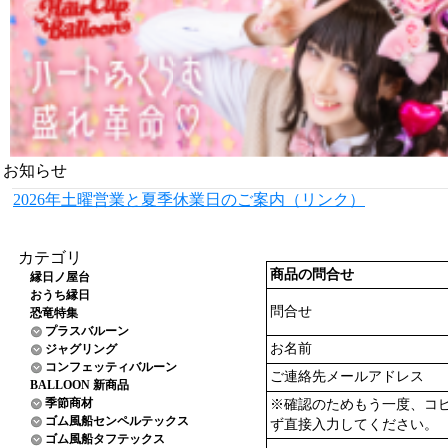
お知らせ
2026年土曜営業と夏季休業日のご案内（リンク）
カテゴリ
商品の問合せ
縁日ノ屋台
おうち縁日
問合せ
恐竜特集
プラスバルーン
お名前
ジャグリング
コンフェッティバルーン
ご連絡先メールアドレス
BALLOON 新商品
季節商材
※確認のためもう一度、コ
ゴム風船センペルテックス
ず直接入力してください。
ゴム風船タフテックス