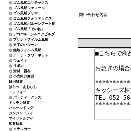
ゴム風船エリテックス
ゴム風船ジェマール
ゴム風船プリマ
問い合わせ内容
ゴム風船クォラテックス
ゴム風船バルーンアート用
ゴム風船「その他」
デコバルーン&エアビルダ
プリントフィルム風船
文字のバルーン
無地フィルム風船
アーチ・タワーキット
ウェイト
リボン
資材・器材
小売向け商品
日用雑貨
はらぺこあおむし
ミッフィー
パーティーグッズ
キッチン雑貨
バルーンドッグ
ジンジャーレイ
マイリトルデイ
知育玩具
クラッカー