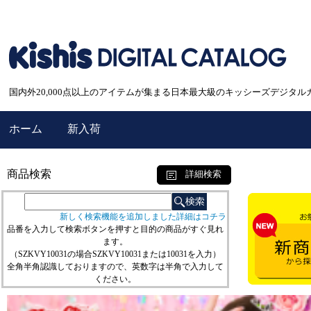
国内外20,000点以上のアイテムが集まる日本最大級のキッシーズデジタル
ホーム
新入荷
商品検索
詳細検索
新しく検索機能を追加しました詳細はコチラ
品番を入力して検索ボタンを押すと目的の商品がすぐ見れ
ます。
（SZKVY10031の場合SZKVY10031または10031を入力）
全角半角認識しておりますので、英数字は半角で入力して
ください。