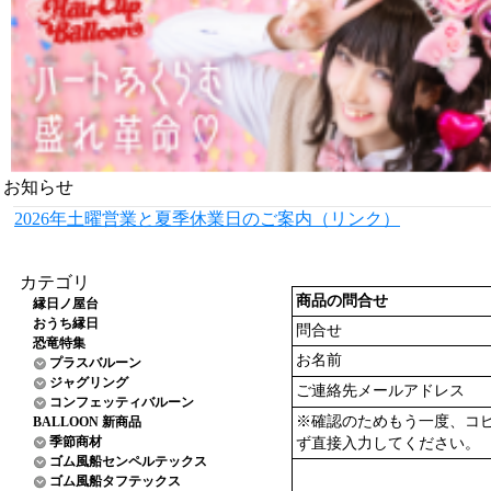
お知らせ
2026年土曜営業と夏季休業日のご案内（リンク）
カテゴリ
商品の問合せ
縁日ノ屋台
おうち縁日
問合せ
恐竜特集
お名前
プラスバルーン
ジャグリング
ご連絡先メールアドレス
コンフェッティバルーン
※確認のためもう一度、コ
BALLOON 新商品
季節商材
ず直接入力してください。
ゴム風船センペルテックス
ゴム風船タフテックス