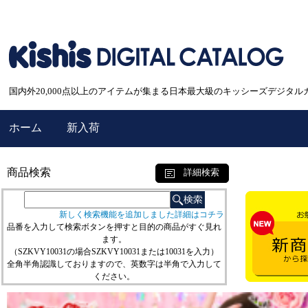
国内外20,000点以上のアイテムが集まる日本最大級のキッシーズデジタル
ホーム
新入荷
商品検索
詳細検索
新しく検索機能を追加しました詳細はコチラ
品番を入力して検索ボタンを押すと目的の商品がすぐ見れ
ます。
（SZKVY10031の場合SZKVY10031または10031を入力）
全角半角認識しておりますので、英数字は半角で入力して
ください。