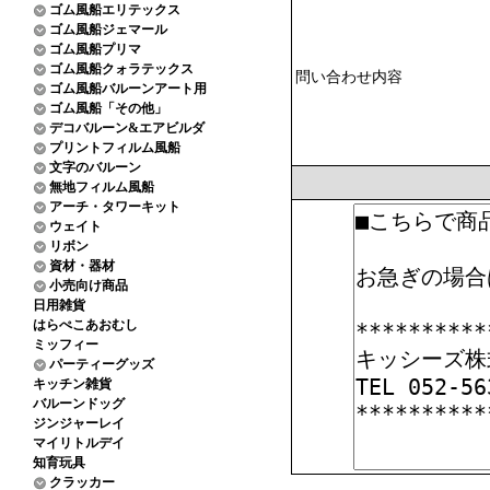
ゴム風船エリテックス
ゴム風船ジェマール
ゴム風船プリマ
ゴム風船クォラテックス
問い合わせ内容
ゴム風船バルーンアート用
ゴム風船「その他」
デコバルーン&エアビルダ
プリントフィルム風船
文字のバルーン
無地フィルム風船
アーチ・タワーキット
ウェイト
リボン
資材・器材
小売向け商品
日用雑貨
はらぺこあおむし
ミッフィー
パーティーグッズ
キッチン雑貨
バルーンドッグ
ジンジャーレイ
マイリトルデイ
知育玩具
クラッカー