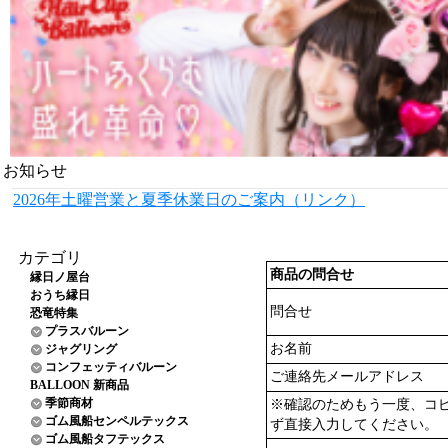
お知らせ
2026年土曜営業と夏季休業日のご案内（リンク）
カテゴリ
商品の問合せ
縁日ノ屋台
おうち縁日
問合せ
恐竜特集
プラスバルーン
お名前
ジャグリング
コンフェッティバルーン
ご連絡先メールアドレス
BALLOON 新商品
季節商材
※確認のためもう一度、コ
ゴム風船センペルテックス
ず直接入力してください。
ゴム風船タフテックス