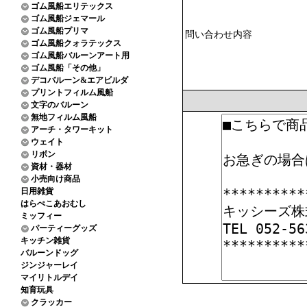
ゴム風船エリテックス
ゴム風船ジェマール
ゴム風船プリマ
問い合わせ内容
ゴム風船クォラテックス
ゴム風船バルーンアート用
ゴム風船「その他」
デコバルーン&エアビルダ
プリントフィルム風船
文字のバルーン
無地フィルム風船
アーチ・タワーキット
ウェイト
リボン
資材・器材
小売向け商品
日用雑貨
はらぺこあおむし
ミッフィー
パーティーグッズ
キッチン雑貨
バルーンドッグ
ジンジャーレイ
マイリトルデイ
知育玩具
クラッカー