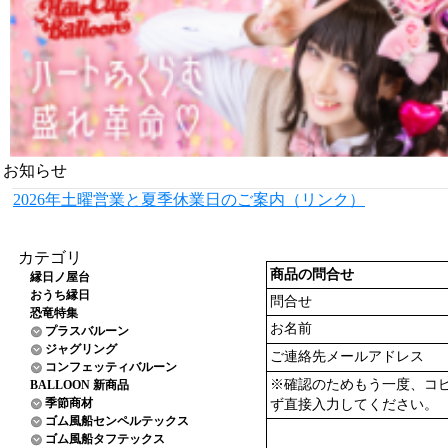
お知らせ
2026年土曜営業と夏季休業日のご案内（リンク）
カテゴリ
商品の問合せ
縁日ノ屋台
おうち縁日
問合せ
恐竜特集
お名前
プラスバルーン
ジャグリング
ご連絡先メールアドレス
コンフェッティバルーン
※確認のためもう一度、コ
BALLOON 新商品
季節商材
ず直接入力してください。
ゴム風船センペルテックス
ゴム風船タフテックス