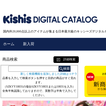
国内外20,000点以上のアイテムが集まる日本最大級のキッシーズデジタル
ホーム
新入荷
商品検索
詳細検索
新しく検索機能を追加しました詳細はコチラ
品番を入力して検索ボタンを押すと目的の商品がすぐ見れ
ます。
（SZKVY10031の場合SZKVY10031または10031を入力）
全角半角認識しておりますので、英数字は半角で入力して
ください。