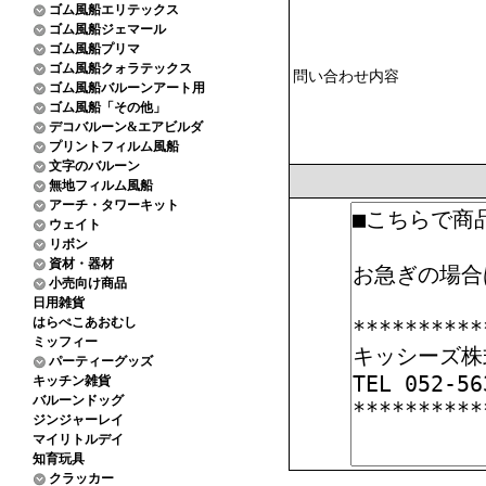
ゴム風船エリテックス
ゴム風船ジェマール
ゴム風船プリマ
ゴム風船クォラテックス
問い合わせ内容
ゴム風船バルーンアート用
ゴム風船「その他」
デコバルーン&エアビルダ
プリントフィルム風船
文字のバルーン
無地フィルム風船
アーチ・タワーキット
ウェイト
リボン
資材・器材
小売向け商品
日用雑貨
はらぺこあおむし
ミッフィー
パーティーグッズ
キッチン雑貨
バルーンドッグ
ジンジャーレイ
マイリトルデイ
知育玩具
クラッカー