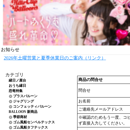
お知らせ
2026年土曜営業と夏季休業日のご案内（リンク）
カテゴリ
商品の問合せ
縁日ノ屋台
おうち縁日
問合せ
恐竜特集
プラスバルーン
お名前
ジャグリング
コンフェッティバルーン
ご連絡先メールアドレス
BALLOON 新商品
季節商材
※確認のためもう一度、コ
ゴム風船センペルテックス
ず直接入力してください。
ゴム風船タフテックス