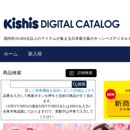
国内外20,000点以上のアイテムが集まる日本最大級のキッシーズデジタル
ホーム
新入荷
商品検索
詳細検索
新しく検索機能を追加しました詳細はコチラ
品番を入力して検索ボタンを押すと目的の商品がすぐ見れ
ます。
（SZKVY10031の場合SZKVY10031または10031を入力）
全角半角認識しておりますので、英数字は半角で入力して
ください。