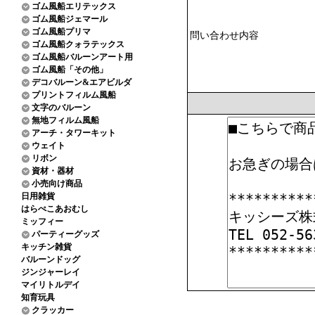
ゴム風船エリテックス
ゴム風船ジェマール
ゴム風船プリマ
問い合わせ内容
ゴム風船クォラテックス
ゴム風船バルーンアート用
ゴム風船「その他」
デコバルーン&エアビルダ
プリントフィルム風船
文字のバルーン
無地フィルム風船
アーチ・タワーキット
ウェイト
リボン
資材・器材
小売向け商品
日用雑貨
はらぺこあおむし
ミッフィー
パーティーグッズ
キッチン雑貨
バルーンドッグ
ジンジャーレイ
マイリトルデイ
知育玩具
クラッカー