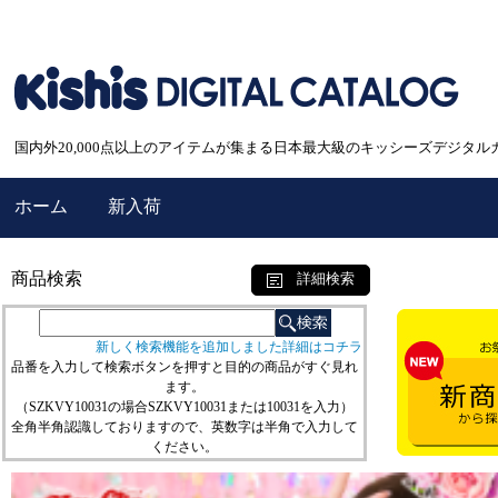
国内外20,000点以上のアイテムが集まる日本最大級のキッシーズデジタル
ホーム
新入荷
商品検索
詳細検索
新しく検索機能を追加しました詳細はコチラ
品番を入力して検索ボタンを押すと目的の商品がすぐ見れ
ます。
（SZKVY10031の場合SZKVY10031または10031を入力）
全角半角認識しておりますので、英数字は半角で入力して
ください。