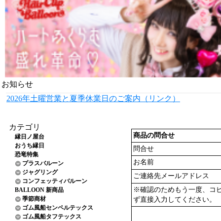
お知らせ
2026年土曜営業と夏季休業日のご案内（リンク）
カテゴリ
商品の問合せ
縁日ノ屋台
おうち縁日
問合せ
恐竜特集
お名前
プラスバルーン
ジャグリング
ご連絡先メールアドレス
コンフェッティバルーン
※確認のためもう一度、コ
BALLOON 新商品
季節商材
ず直接入力してください。
ゴム風船センペルテックス
ゴム風船タフテックス