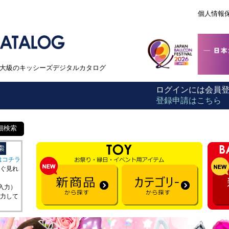
個人情報
本最大級のキッシーズデジタルカタログ
ログインには会員
登録申請はこちら
細検索
はコチラ
ぐ見れ
を入力）
力して