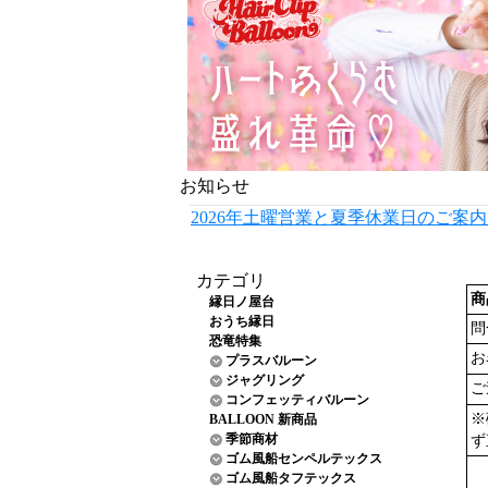
お知らせ
2026年土曜営業と夏季休業日のご案
カテゴリ
商
縁日ノ屋台
おうち縁日
問
恐竜特集
お
プラスバルーン
ジャグリング
ご
コンフェッティバルーン
※
BALLOON 新商品
季節商材
ず
ゴム風船センペルテックス
ゴム風船タフテックス