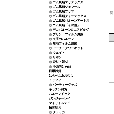
ゴム風船エリテックス
ゴム風船ジェマール
ゴム風船プリマ
問
ゴム風船クォラテックス
ゴム風船バルーンアート用
ゴム風船「その他」
デコバルーン&エアビルダ
プリントフィルム風船
文字のバルーン
無地フィルム風船
アーチ・タワーキット
ウェイト
リボン
資材・器材
小売向け商品
日用雑貨
はらぺこあおむし
ミッフィー
パーティーグッズ
キッチン雑貨
バルーンドッグ
ジンジャーレイ
マイリトルデイ
知育玩具
クラッカー