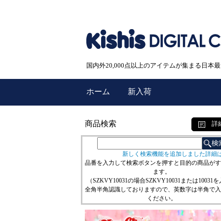
国内外20,000点以上のアイテムが集まる日
ホーム
新入荷
商品検索
詳
新しく検索機能を追加しました詳細
品番を入力して検索ボタンを押すと目的の商品がす
ます。
（SZKVY10031の場合SZKVY10031または10031
全角半角認識しておりますので、英数字は半角で入
ください。