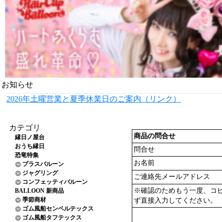
お知らせ
2026年土曜営業と夏季休業日のご案内（リンク）
カテゴリ
商品の問合せ
縁日ノ屋台
おうち縁日
問合せ
恐竜特集
お名前
プラスバルーン
ジャグリング
ご連絡先メールアドレス
コンフェッティバルーン
※確認のためもう一度、コ
BALLOON 新商品
季節商材
ず直接入力してください。
ゴム風船センペルテックス
ゴム風船タフテックス