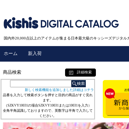
国内外20,000点以上のアイテムが集まる日本最大級のキッシーズデジタル
ホーム
新入荷
商品検索
詳細検索
新しく検索機能を追加しました詳細はコチラ
品番を入力して検索ボタンを押すと目的の商品がすぐ見れ
ます。
（SZKVY10031の場合SZKVY10031または10031を入力）
全角半角認識しておりますので、英数字は半角で入力して
ください。