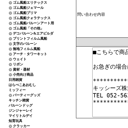
ゴム風船エリテックス
ゴム風船ジェマール
ゴム風船プリマ
問い合わせ内容
ゴム風船クォラテックス
ゴム風船バルーンアート用
ゴム風船「その他」
デコバルーン&エアビルダ
プリントフィルム風船
文字のバルーン
無地フィルム風船
アーチ・タワーキット
ウェイト
リボン
資材・器材
小売向け商品
日用雑貨
はらぺこあおむし
ミッフィー
パーティーグッズ
キッチン雑貨
バルーンドッグ
ジンジャーレイ
マイリトルデイ
知育玩具
クラッカー