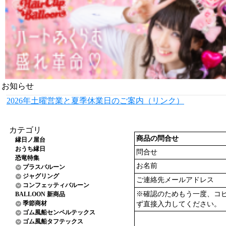
お知らせ
2026年土曜営業と夏季休業日のご案内（リンク）
カテゴリ
商品の問合せ
縁日ノ屋台
おうち縁日
問合せ
恐竜特集
お名前
プラスバルーン
ジャグリング
ご連絡先メールアドレス
コンフェッティバルーン
※確認のためもう一度、コ
BALLOON 新商品
季節商材
ず直接入力してください。
ゴム風船センペルテックス
ゴム風船タフテックス