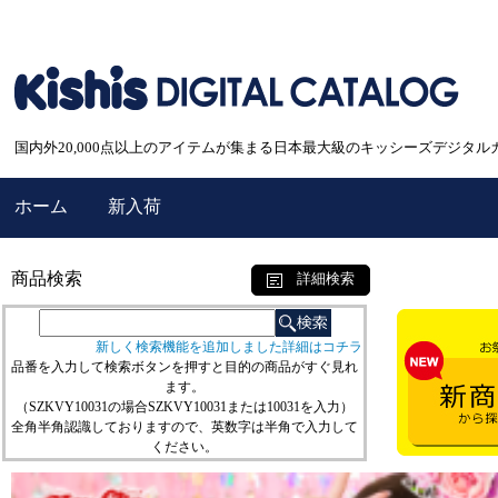
国内外20,000点以上のアイテムが集まる日本最大級のキッシーズデジタル
ホーム
新入荷
商品検索
詳細検索
新しく検索機能を追加しました詳細はコチラ
品番を入力して検索ボタンを押すと目的の商品がすぐ見れ
ます。
（SZKVY10031の場合SZKVY10031または10031を入力）
全角半角認識しておりますので、英数字は半角で入力して
ください。