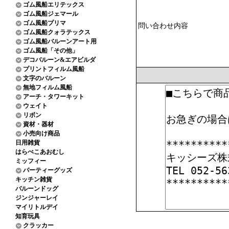
ゴム風船エリテックス
ゴム風船ジェマール
ゴム風船プリマ
問い合わせ内容
ゴム風船クォラテックス
ゴム風船バルーンアート用
ゴム風船「その他」
デコバルーン&エアビルダ
プリントフィルム風船
文字のバルーン
無地フィルム風船
アーチ・タワーキット
ウェイト
リボン
資材・器材
小売向け商品
日用雑貨
はらぺこあおむし
ミッフィー
パーティーグッズ
キッチン雑貨
バルーンドッグ
ジンジャーレイ
マイリトルデイ
知育玩具
クラッカー