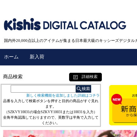
国内外20,000点以上のアイテムが集まる日本最大級のキッシーズデジタル
ホーム
新入荷
商品検索
詳細検索
新しく検索機能を追加しました詳細はコチラ
品番を入力して検索ボタンを押すと目的の商品がすぐ見れ
ます。
（SZKVY10031の場合SZKVY10031または10031を入力）
全角半角認識しておりますので、英数字は半角で入力して
ください。