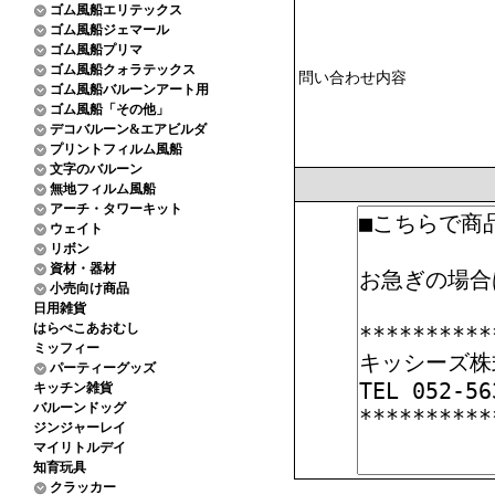
ゴム風船エリテックス
ゴム風船ジェマール
ゴム風船プリマ
ゴム風船クォラテックス
問い合わせ内容
ゴム風船バルーンアート用
ゴム風船「その他」
デコバルーン&エアビルダ
プリントフィルム風船
文字のバルーン
無地フィルム風船
アーチ・タワーキット
ウェイト
リボン
資材・器材
小売向け商品
日用雑貨
はらぺこあおむし
ミッフィー
パーティーグッズ
キッチン雑貨
バルーンドッグ
ジンジャーレイ
マイリトルデイ
知育玩具
クラッカー