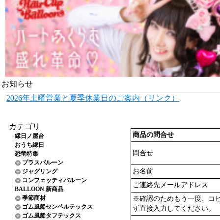
お知らせ
2026年土曜営業と夏季休業日のご案内（リンク）
カテゴリ
商品の問合せ
縁日ノ屋台
おうち縁日
問合せ
恐竜特集
プラスバルーン
お名前
ジャグリング
コンフェッティバルーン
ご連絡先メールアドレス
BALLOON 新商品
季節商材
※確認のためもう一度、コ
ゴム風船センペルテックス
ず直接入力してください。
ゴム風船タフテックス