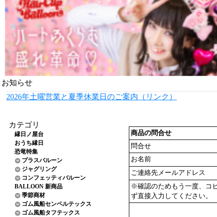
お知らせ
2026年土曜営業と夏季休業日のご案内（リンク）
カテゴリ
商品の問合せ
縁日ノ屋台
おうち縁日
問合せ
恐竜特集
お名前
プラスバルーン
ジャグリング
ご連絡先メールアドレス
コンフェッティバルーン
※確認のためもう一度、コ
BALLOON 新商品
季節商材
ず直接入力してください。
ゴム風船センペルテックス
ゴム風船タフテックス