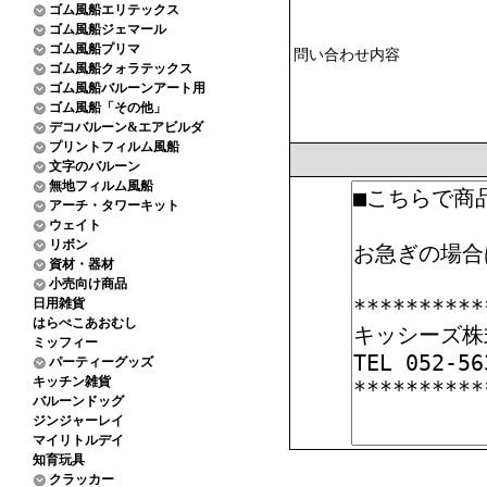
ゴム風船エリテックス
ゴム風船ジェマール
ゴム風船プリマ
問い合わせ内容
ゴム風船クォラテックス
ゴム風船バルーンアート用
ゴム風船「その他」
デコバルーン&エアビルダ
プリントフィルム風船
文字のバルーン
無地フィルム風船
アーチ・タワーキット
ウェイト
リボン
資材・器材
小売向け商品
日用雑貨
はらぺこあおむし
ミッフィー
パーティーグッズ
キッチン雑貨
バルーンドッグ
ジンジャーレイ
マイリトルデイ
知育玩具
クラッカー