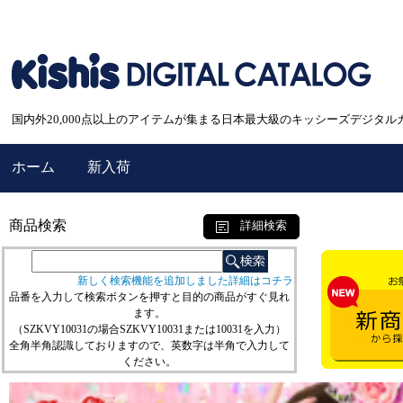
国内外20,000点以上のアイテムが集まる日本最大級のキッシーズデジタル
ホーム
新入荷
商品検索
詳細検索
新しく検索機能を追加しました詳細はコチラ
品番を入力して検索ボタンを押すと目的の商品がすぐ見れ
ます。
（SZKVY10031の場合SZKVY10031または10031を入力）
全角半角認識しておりますので、英数字は半角で入力して
ください。