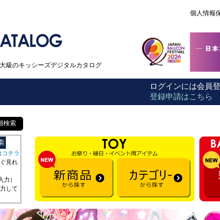
個人情報
本最大級のキッシーズデジタルカタログ
ログインには会員
登録申請はこちら
細検索
はコチラ
ぐ見れ
を入力）
力して