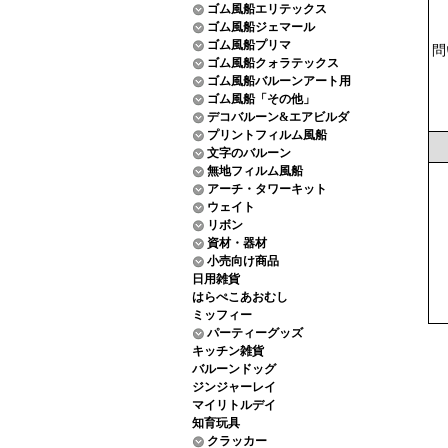
ゴム風船エリテックス
ゴム風船ジェマール
ゴム風船プリマ
問
ゴム風船クォラテックス
ゴム風船バルーンアート用
ゴム風船「その他」
デコバルーン&エアビルダ
プリントフィルム風船
文字のバルーン
無地フィルム風船
アーチ・タワーキット
ウェイト
リボン
資材・器材
小売向け商品
日用雑貨
はらぺこあおむし
ミッフィー
パーティーグッズ
キッチン雑貨
バルーンドッグ
ジンジャーレイ
マイリトルデイ
知育玩具
クラッカー