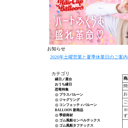
お知らせ
2026年土曜営業と夏季休業日のご案
カテゴリ
商
縁日ノ屋台
おうち縁日
問
恐竜特集
お
プラスバルーン
ジャグリング
ご
コンフェッティバルーン
※
BALLOON 新商品
季節商材
ず
ゴム風船センペルテックス
ゴム風船タフテックス