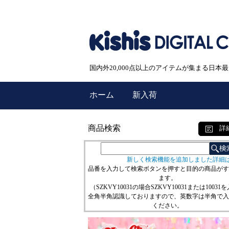
国内外20,000点以上のアイテムが集まる日
ホーム
新入荷
商品検索
詳
新しく検索機能を追加しました詳細
品番を入力して検索ボタンを押すと目的の商品がす
ます。
（SZKVY10031の場合SZKVY10031または10031
全角半角認識しておりますので、英数字は半角で入
ください。