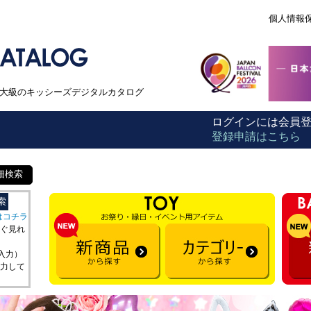
個人情報
本最大級のキッシーズデジタルカタログ
ログインには会員
登録申請はこちら
細検索
はコチラ
ぐ見れ
を入力）
力して