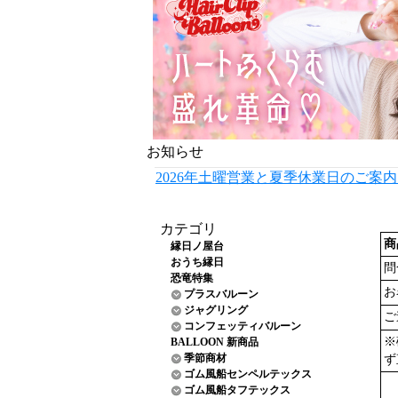
お知らせ
2026年土曜営業と夏季休業日のご案
カテゴリ
商
縁日ノ屋台
おうち縁日
問
恐竜特集
お
プラスバルーン
ジャグリング
ご
コンフェッティバルーン
※
BALLOON 新商品
季節商材
ず
ゴム風船センペルテックス
ゴム風船タフテックス