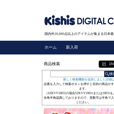
国内外20,000点以上のアイテムが集まる日
ホーム
新入荷
商品検索
詳
新しく検索機能を追加しました詳細
品番を入力して検索ボタンを押すと目的の商品がす
ます。
（SZKVY10031の場合SZKVY10031または10031
全角半角認識しておりますので、英数字は半角で入
ください。