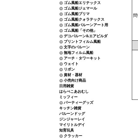
ゴム風船エリテックス
ゴム風船ジェマール
ゴム風船プリマ
問
ゴム風船クォラテックス
ゴム風船バルーンアート用
ゴム風船「その他」
デコバルーン&エアビルダ
プリントフィルム風船
文字のバルーン
無地フィルム風船
アーチ・タワーキット
ウェイト
リボン
資材・器材
小売向け商品
日用雑貨
はらぺこあおむし
ミッフィー
パーティーグッズ
キッチン雑貨
バルーンドッグ
ジンジャーレイ
マイリトルデイ
知育玩具
クラッカー