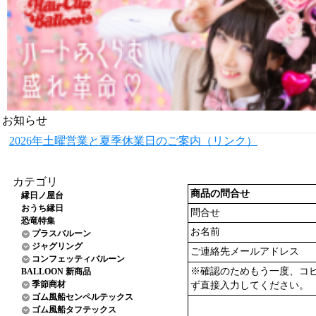
お知らせ
2026年土曜営業と夏季休業日のご案内（リンク）
カテゴリ
商品の問合せ
縁日ノ屋台
おうち縁日
問合せ
恐竜特集
お名前
プラスバルーン
ジャグリング
ご連絡先メールアドレス
コンフェッティバルーン
※確認のためもう一度、コ
BALLOON 新商品
季節商材
ず直接入力してください。
ゴム風船センペルテックス
ゴム風船タフテックス