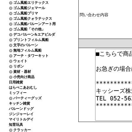
ゴム風船エリテックス
ゴム風船ジェマール
ゴム風船プリマ
問い合わせ内容
ゴム風船クォラテックス
ゴム風船バルーンアート用
ゴム風船「その他」
デコバルーン&エアビルダ
プリントフィルム風船
文字のバルーン
無地フィルム風船
アーチ・タワーキット
ウェイト
リボン
資材・器材
小売向け商品
日用雑貨
はらぺこあおむし
ミッフィー
パーティーグッズ
キッチン雑貨
バルーンドッグ
ジンジャーレイ
マイリトルデイ
知育玩具
クラッカー