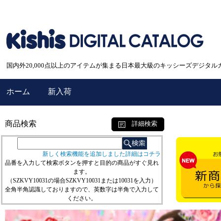
国内外20,000点以上のアイテムが集まる日本最大級のキッシーズデジタル
ホーム
新入荷
商品検索
詳細検索
新しく検索機能を追加しました詳細はコチラ
品番を入力して検索ボタンを押すと目的の商品がすぐ見れ
ます。
（SZKVY10031の場合SZKVY10031または10031を入力）
全角半角認識しておりますので、英数字は半角で入力して
ください。