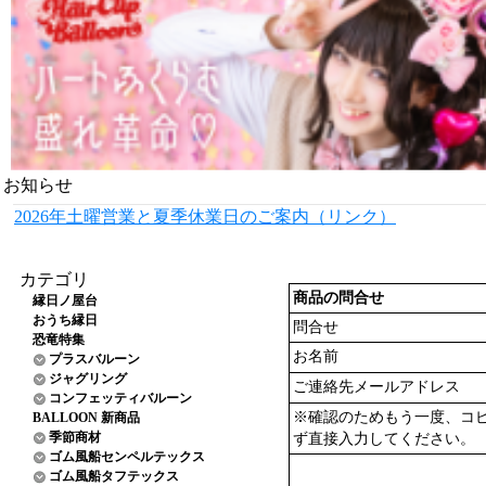
お知らせ
2026年土曜営業と夏季休業日のご案内（リンク）
カテゴリ
商品の問合せ
縁日ノ屋台
おうち縁日
問合せ
恐竜特集
お名前
プラスバルーン
ジャグリング
ご連絡先メールアドレス
コンフェッティバルーン
※確認のためもう一度、コ
BALLOON 新商品
季節商材
ず直接入力してください。
ゴム風船センペルテックス
ゴム風船タフテックス