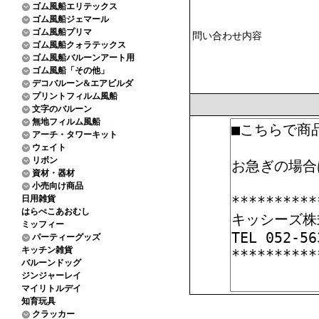
ゴム風船エリテックス
ゴム風船ジェマール
ゴム風船プリマ
問い合わせ内容
ゴム風船クォラテックス
ゴム風船バルーンアート用
ゴム風船「その他」
デコバルーン&エアビルダ
プリントフィルム風船
文字のバルーン
無地フィルム風船
アーチ・タワーキット
ウェイト
リボン
資材・器材
小売向け商品
日用雑貨
はらぺこあおむし
ミッフィー
パーティーグッズ
キッチン雑貨
バルーンドッグ
ジンジャーレイ
マイリトルデイ
知育玩具
クラッカー