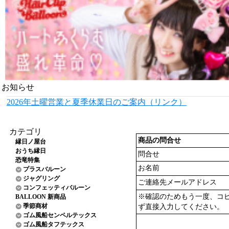
お知らせ
2026年土曜営業と夏季休業日のご案内（リンク）
カテゴリ
商品の問合せ
縁日ノ屋台
おうち縁日
問合せ
恐竜特集
お名前
プラスバルーン
ジャグリング
ご連絡先メールアドレス
コンフェッティバルーン
※確認のためもう一度、コ
BALLOON 新商品
季節商材
ず直接入力してください。
ゴム風船センペルテックス
ゴム風船タフテックス