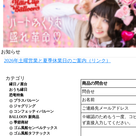
お知らせ
2026年土曜営業と夏季休業日のご案内（リンク）
カテゴリ
商品の問合せ
縁日ノ屋台
おうち縁日
問合せ
恐竜特集
お名前
プラスバルーン
ジャグリング
ご連絡先メールアドレス
コンフェッティバルーン
※確認のためもう一度、コ
BALLOON 新商品
季節商材
ず直接入力してください。
ゴム風船センペルテックス
ゴム風船タフテックス