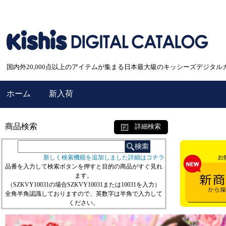
国内外20,000点以上のアイテムが集まる日本最大級のキッシーズデジタル
ホーム
新入荷
商品検索
詳細検索
新しく検索機能を追加しました詳細はコチラ
品番を入力して検索ボタンを押すと目的の商品がすぐ見れ
ます。
（SZKVY10031の場合SZKVY10031または10031を入力）
全角半角認識しておりますので、英数字は半角で入力して
ください。