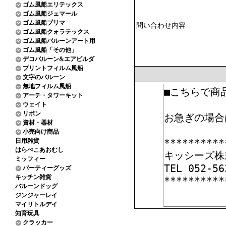
ゴム風船エリテックス
ゴム風船ジェマール
ゴム風船プリマ
問い合わせ内容
ゴム風船クォラテックス
ゴム風船バルーンアート用
ゴム風船「その他」
デコバルーン&エアビルダ
プリントフィルム風船
文字のバルーン
無地フィルム風船
アーチ・タワーキット
ウェイト
リボン
資材・器材
小売向け商品
日用雑貨
はらぺこあおむし
ミッフィー
パーティーグッズ
キッチン雑貨
バルーンドッグ
ジンジャーレイ
マイリトルデイ
知育玩具
クラッカー