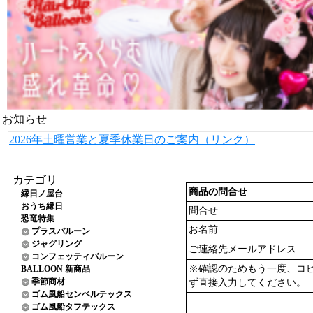
お知らせ
2026年土曜営業と夏季休業日のご案内（リンク）
カテゴリ
商品の問合せ
縁日ノ屋台
おうち縁日
問合せ
恐竜特集
お名前
プラスバルーン
ジャグリング
ご連絡先メールアドレス
コンフェッティバルーン
※確認のためもう一度、コ
BALLOON 新商品
季節商材
ず直接入力してください。
ゴム風船センペルテックス
ゴム風船タフテックス