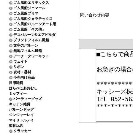
ゴム風船エリテックス
ゴム風船ジェマール
ゴム風船プリマ
問い合わせ内容
ゴム風船クォラテックス
ゴム風船バルーンアート用
ゴム風船「その他」
デコバルーン&エアビルダ
プリントフィルム風船
文字のバルーン
無地フィルム風船
アーチ・タワーキット
ウェイト
リボン
資材・器材
小売向け商品
日用雑貨
はらぺこあおむし
ミッフィー
パーティーグッズ
キッチン雑貨
バルーンドッグ
ジンジャーレイ
マイリトルデイ
知育玩具
クラッカー