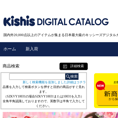
国内外20,000点以上のアイテムが集まる日本最大級のキッシーズデジタル
ホーム
新入荷
商品検索
詳細検索
新しく検索機能を追加しました詳細はコチラ
品番を入力して検索ボタンを押すと目的の商品がすぐ見れ
ます。
（SZKVY10031の場合SZKVY10031または10031を入力）
全角半角認識しておりますので、英数字は半角で入力して
ください。