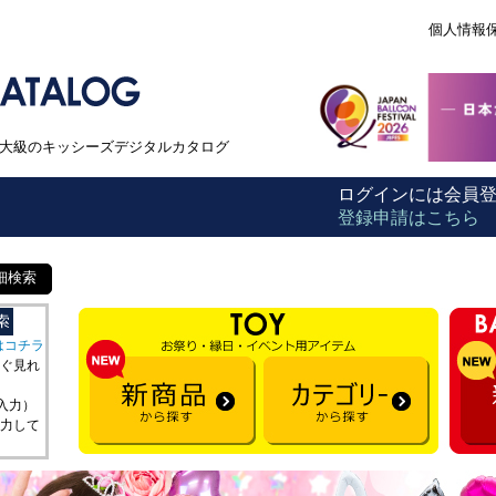
個人情報
本最大級のキッシーズデジタルカタログ
ログインには会員
登録申請はこちら
細検索
はコチラ
ぐ見れ
を入力）
力して