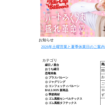
お知らせ
2026年土曜営業と夏季休業日のご案
カテゴリ
商
縁日ノ屋台
おうち縁日
問
恐竜特集
お
プラスバルーン
ジャグリング
ご
コンフェッティバルーン
※
BALLOON 新商品
季節商材
ず
ゴム風船センペルテックス
ゴム風船タフテックス