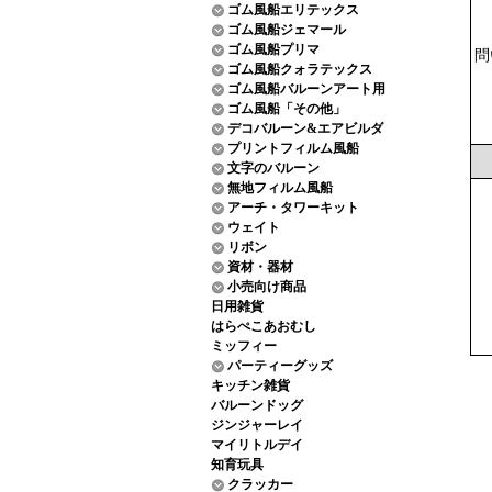
ゴム風船エリテックス
ゴム風船ジェマール
ゴム風船プリマ
問
ゴム風船クォラテックス
ゴム風船バルーンアート用
ゴム風船「その他」
デコバルーン&エアビルダ
プリントフィルム風船
文字のバルーン
無地フィルム風船
アーチ・タワーキット
ウェイト
リボン
資材・器材
小売向け商品
日用雑貨
はらぺこあおむし
ミッフィー
パーティーグッズ
キッチン雑貨
バルーンドッグ
ジンジャーレイ
マイリトルデイ
知育玩具
クラッカー