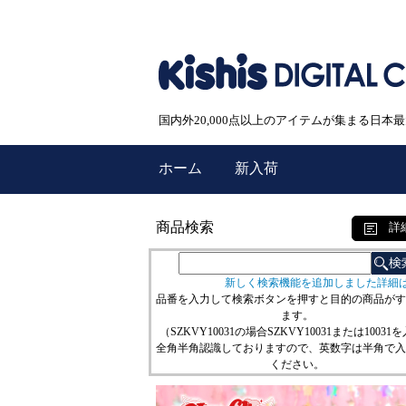
国内外20,000点以上のアイテムが集まる日
ホーム
新入荷
商品検索
詳
新しく検索機能を追加しました詳細
品番を入力して検索ボタンを押すと目的の商品がす
ます。
（SZKVY10031の場合SZKVY10031または10031
全角半角認識しておりますので、英数字は半角で入
ください。