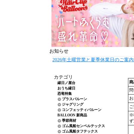
お知らせ
2026年土曜営業と夏季休業日のご案
カテゴリ
商
縁日ノ屋台
おうち縁日
問
恐竜特集
お
プラスバルーン
ジャグリング
ご
コンフェッティバルーン
※
BALLOON 新商品
季節商材
ず
ゴム風船センペルテックス
ゴム風船タフテックス