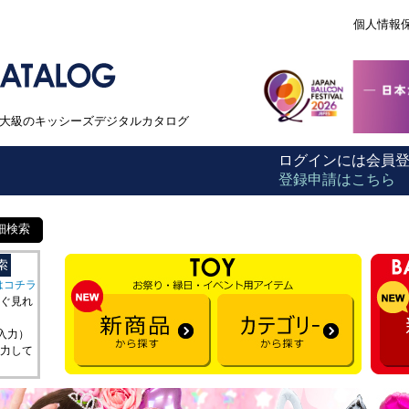
個人情報
本最大級のキッシーズデジタルカタログ
ログインには会員
登録申請はこちら
細検索
はコチラ
ぐ見れ
を入力）
力して