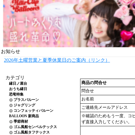
お知らせ
2026年土曜営業と夏季休業日のご案内（リンク）
カテゴリ
商品の問合せ
縁日ノ屋台
おうち縁日
問合せ
恐竜特集
お名前
プラスバルーン
ジャグリング
ご連絡先メールアドレス
コンフェッティバルーン
※確認のためもう一度、コ
BALLOON 新商品
季節商材
ず直接入力してください。
ゴム風船センペルテックス
ゴム風船タフテックス