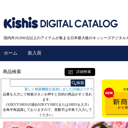
国内外20,000点以上のアイテムが集まる日本最大級のキッシーズデジタル
ホーム
新入荷
商品検索
詳細検索
新しく検索機能を追加しました詳細はコチラ
品番を入力して検索ボタンを押すと目的の商品がすぐ見れ
ます。
（SZKVY10031の場合SZKVY10031または10031を入力）
全角半角認識しておりますので、英数字は半角で入力して
ください。