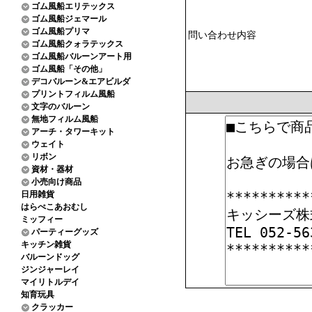
ゴム風船エリテックス
ゴム風船ジェマール
ゴム風船プリマ
問い合わせ内容
ゴム風船クォラテックス
ゴム風船バルーンアート用
ゴム風船「その他」
デコバルーン&エアビルダ
プリントフィルム風船
文字のバルーン
無地フィルム風船
アーチ・タワーキット
ウェイト
リボン
資材・器材
小売向け商品
日用雑貨
はらぺこあおむし
ミッフィー
パーティーグッズ
キッチン雑貨
バルーンドッグ
ジンジャーレイ
マイリトルデイ
知育玩具
クラッカー