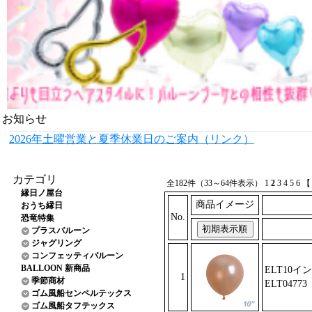
お知らせ
2026年土曜営業と夏季休業日のご案内（リンク）
カテゴリ
全182件（33～64件表示）
1
2
3
4
5
6
縁日ノ屋台
商品イメージ
おうち縁日
No.
恐竜特集
プラスバルーン
ジャグリング
コンフェッティバルーン
BALLOON 新商品
ELT10イ
1
季節商材
ELT0477
3
ゴム風船センペルテックス
ゴム風船タフテックス