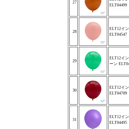
27
ELT04
499
ELT12イ
28
ELT0454
7
ELT12
29
ーン E
LT0
ELT12イ
30
ELT0470
9
ELT12イ
31
ELT04495