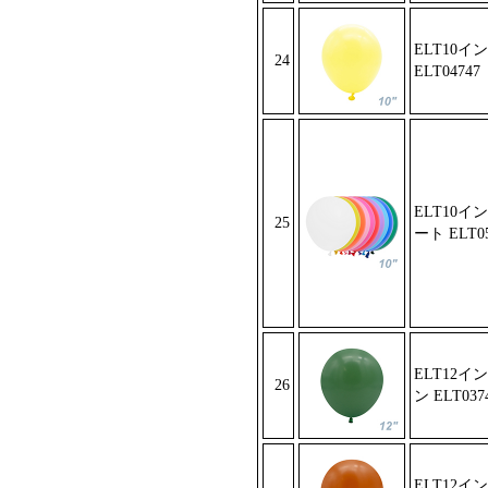
ELT10イ
24
ELT04747
ELT10
25
ート E
LT0
ELT12
26
ン ELT
037
ELT12