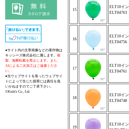
ELT10イ
15
ELT04763
ELT10イ
16
ELT0475
6
●サイト内の文章画像などの著作物は
キッシーズ株式会社に属します。
複
製、無断転載を禁止します。また、
ELT10
AIによる二次加工はご遠慮くださ
17
い。
ELT04
761
●当ウェブサイトを装ったウェブサイ
トによって生じた損害には責任を負
いかねますのでご了承下さい。
©Kishi's Co., Ltd.
ELT10イ
18
ELT04748
ELT10イ
19