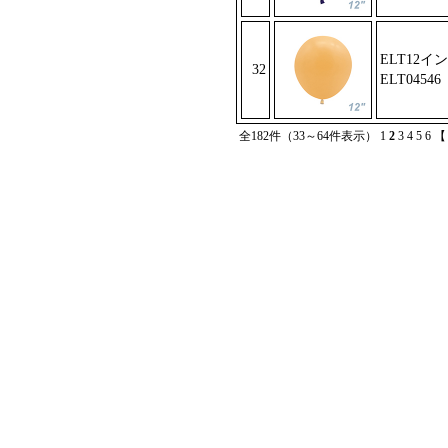
ELT12イ
32
ELT04546
全182件（33～64件表示）
1
2
3
4
5
6