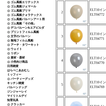
ゴム風船エリテックス
ゴム風船ジェマール
ELT10
ゴム風船プリマ
2
ELT04
772
ゴム風船クォラテックス
ゴム風船バルーンアート用
ゴム風船「その他」
デコバルーン&エアビルダ
プリントフィルム風船
ELT10イ
文字のバルーン
3
ELT04771
無地フィルム風船
アーチ・タワーキット
ウェイト
リボン
資材・器材
ELT10イ
4
小売向け商品
ELT04770
日用雑貨
はらぺこあおむし
ミッフィー
パーティーグッズ
ELT10
キッチン雑貨
5
ELT04
769
バルーンドッグ
ジンジャーレイ
マイリトルデイ
知育玩具
クラッカー