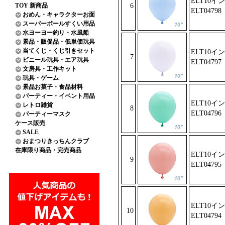
ELT10イ
TOY 新商品
6
ELT0479
8
おめん・キャラクターお面
スーパーボールすくい用品
水ヨーヨー釣り・水風船
景品・販促品・低単価玩具
当てくじ・くじ引きセット
ELT10イ
7
ビニール玩具・エア玩具
ELT0479
7
文房具・工作キット
玩具・ゲーム
景品お菓子・食品材料
パーティー・イベント用品
ELT10イ
レトロ雑貨
8
ELT04796
パーティーマスク
ケース販売
SALE
おまつりきっちんクラブ
在庫限り商品・完売商品
ELT10イ
9
ELT0479
5
ELT10イ
10
ELT04794