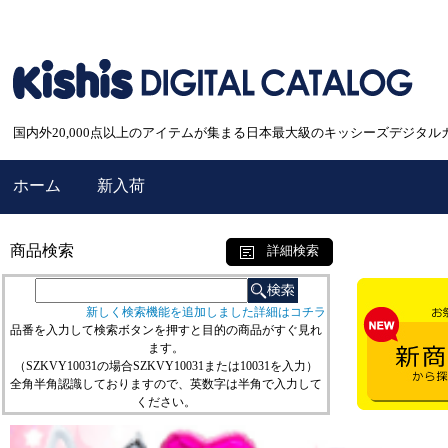
国内外20,000点以上のアイテムが集まる日本最大級のキッシーズデジタル
ホーム
新入荷
商品検索
詳細検索
新しく検索機能を追加しました詳細はコチラ
品番を入力して検索ボタンを押すと目的の商品がすぐ見れ
ます。
（SZKVY10031の場合SZKVY10031または10031を入力）
全角半角認識しておりますので、英数字は半角で入力して
ください。