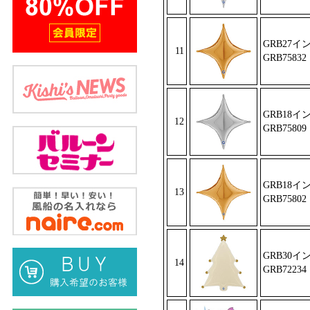
GRB27
11
GRB75832
GRB18
12
GRB75809
GRB18
13
GRB75802
GRB30
14
GRB72234