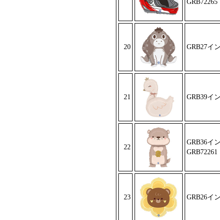
GRB72265
20
GRB27イ
21
GRB39イ
GRB36
22
GRB72261
23
GRB26イ