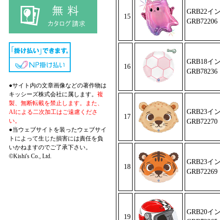
GRB22イ
15
GRB72206
GRB18
16
GRB78236
●サイト内の文章画像などの著作物は
キッシーズ株式会社に属します。
複
製、無断転載を禁止します。また、
GRB23
AIによる二次加工はご遠慮くださ
17
い。
GRB72270
●当ウェブサイトを装ったウェブサイ
トによって生じた損害には責任を負
いかねますのでご了承下さい。
©Kishi's Co., Ltd.
GRB23
18
GRB72269
GRB20
19