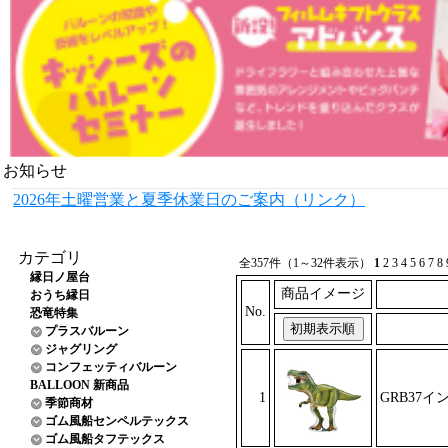
お知らせ
2026年土曜営業と夏季休業日のご案内（リンク）
カテゴリ
全357件（1～32件表示）
1
2
3
4
5
6
7
8
縁日ノ屋台
商品イメージ
おうち縁日
No.
恐竜特集
プラスバルーン
ジャグリング
コンフェッティバルーン
BALLOON 新商品
1
GRB37イ
季節商材
ゴム風船センペルテックス
ゴム風船タフテックス