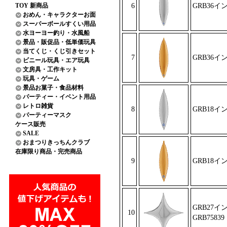
TOY 新商品
6
GRB36イ
おめん・キャラクターお面
スーパーボールすくい用品
水ヨーヨー釣り・水風船
景品・販促品・低単価玩具
当てくじ・くじ引きセット
7
GRB36イ
ビニール玩具・エア玩具
文房具・工作キット
玩具・ゲーム
景品お菓子・食品材料
パーティー・イベント用品
レトロ雑貨
8
GRB18イ
パーティーマスク
ケース販売
SALE
おまつりきっちんクラブ
在庫限り商品・完売商品
9
GRB18イ
GRB27
10
GRB75839