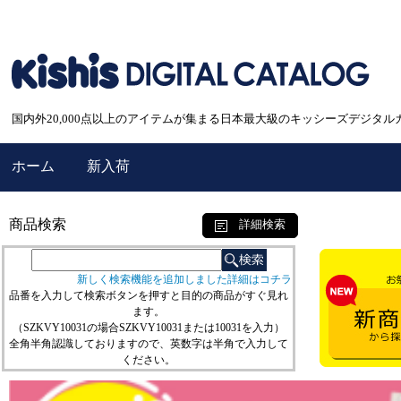
国内外20,000点以上のアイテムが集まる日本最大級のキッシーズデジタル
ホーム
新入荷
商品検索
詳細検索
新しく検索機能を追加しました詳細はコチラ
品番を入力して検索ボタンを押すと目的の商品がすぐ見れ
ます。
（SZKVY10031の場合SZKVY10031または10031を入力）
全角半角認識しておりますので、英数字は半角で入力して
ください。