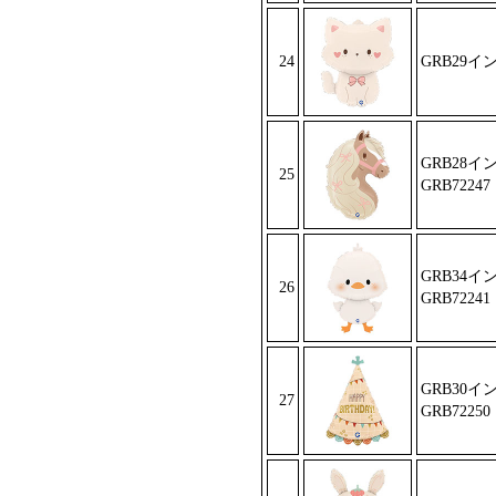
24
GRB29イ
GRB28
25
GRB72247
GRB34
26
GRB72241
GRB30
27
GRB72250