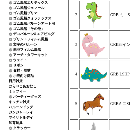
ゴム風船エリテックス
ゴム風船ジェマール
ゴム風船プリマ
2
GRB ミニS
ゴム風船クォラテックス
ゴム風船バルーンアート用
ゴム風船「その他」
デコバルーン&エアビルダ
プリントフィルム風船
文字のバルーン
3
GRB28イ
無地フィルム風船
アーチ・タワーキット
ウェイト
リボン
資材・器材
4
GRB LS
小売向け商品
日用雑貨
はらぺこあおむし
ミッフィー
パーティーグッズ
キッチン雑貨
5
GRBミニS
バルーンドッグ
ジンジャーレイ
マイリトルデイ
知育玩具
クラッカー