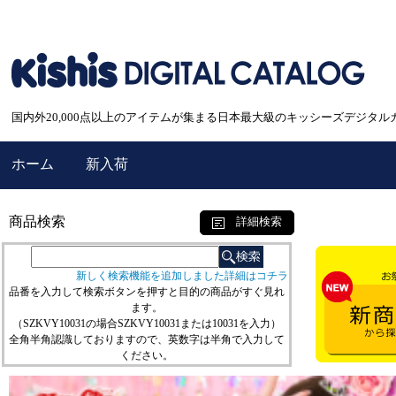
国内外20,000点以上のアイテムが集まる日本最大級のキッシーズデジタル
ホーム
新入荷
商品検索
詳細検索
新しく検索機能を追加しました詳細はコチラ
品番を入力して検索ボタンを押すと目的の商品がすぐ見れ
ます。
（SZKVY10031の場合SZKVY10031または10031を入力）
全角半角認識しておりますので、英数字は半角で入力して
ください。