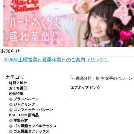
お知らせ
2026年土曜営業と夏季休業日のご案内（リンク）
カテゴリ
商品分類一覧
文字のバルーン
縁日ノ屋台
エアポップ ピンク
おうち縁日
恐竜特集
プラスバルーン
ジャグリング
コンフェッティバルーン
BALLOON 新商品
季節商材
ゴム風船センペルテックス
ゴム風船タフテックス