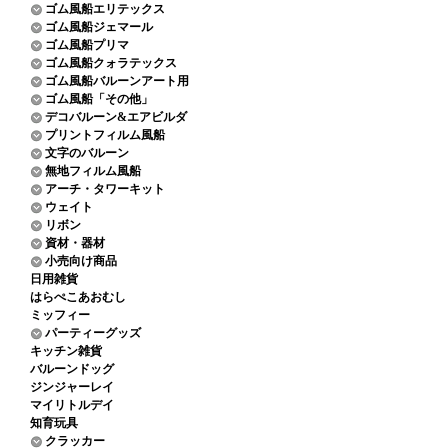
ゴム風船エリテックス
ゴム風船ジェマール
ゴム風船プリマ
ゴム風船クォラテックス
ゴム風船バルーンアート用
ゴム風船「その他」
デコバルーン&エアビルダ
プリントフィルム風船
文字のバルーン
無地フィルム風船
アーチ・タワーキット
ウェイト
リボン
資材・器材
小売向け商品
日用雑貨
はらぺこあおむし
ミッフィー
パーティーグッズ
キッチン雑貨
バルーンドッグ
ジンジャーレイ
マイリトルデイ
知育玩具
クラッカー