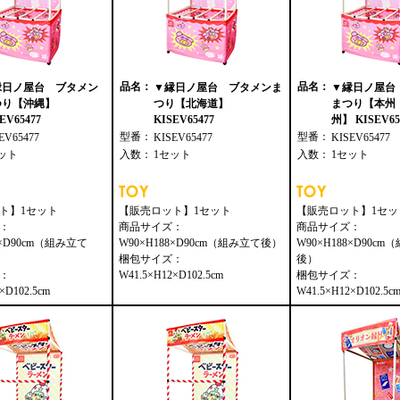
品名：
品名：
縁日ノ屋台 ブタメン
▼縁日ノ屋台 ブタメンま
▼縁日ノ屋台
つり【沖縄】
つり【北海道】
まつり【本州
EV65477
KISEV65477
州】 KISEV65
型番：
型番：
EV65477
KISEV65477
KISEV65477
ット
入数：
1セット
入数：
1セット
ト】1セット
【販売ロット】1セット
【販売ロット】1セッ
：
商品サイズ：
商品サイズ：
8×D90cm（組み立て
W90×H188×D90cm（組み立て後）
W90×H188×D90c
梱包サイズ：
後）
：
W41.5×H12×D102.5cm
梱包サイズ：
×D102.5cm
W41.5×H12×D102.5c