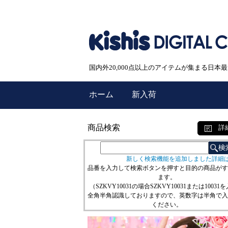
国内外20,000点以上のアイテムが集まる日
ホーム
新入荷
商品検索
詳
新しく検索機能を追加しました詳細
品番を入力して検索ボタンを押すと目的の商品がす
ます。
（SZKVY10031の場合SZKVY10031または10031
全角半角認識しておりますので、英数字は半角で入
ください。