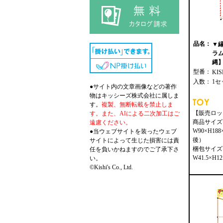
品名：
▼
ラ
縄】 
型番：
KIS
入数：
1セ
●サイト内の文章画像などの著作
物はキッシーズ株式会社に属しま
す。
複製、無断転載を禁止しま
【販売ロッ
す。また、AIによる二次加工はご
商品サイズ
遠慮ください。
W90×H18
●当ウェブサイトを装ったウェブ
後）
サイトによって生じた損害には責
梱包サイズ
任を負いかねますのでご了承下さ
W41.5×H12
い。
©Kishi's Co., Ltd.