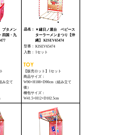
品名：
 ブタメン
▼縁日ノ屋台 ベビース
・四国・九
ターラーメンまつり【沖
477
縄】 KISEV65474
型番：
KISEV65474
入数：
1セット
ト
【販売ロット】1セット
商品サイズ：
m（組み立て
W90×H188×D90cm（組み立て
後）
梱包サイズ：
m
W41.5×H12×D102.5cm