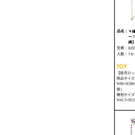
品名：
▼
ー
縄】 
型番：
KIS
入数：
1セ
【販売ロッ
商品サイズ
W90×H18
後）
梱包サイズ
W41.5×H12