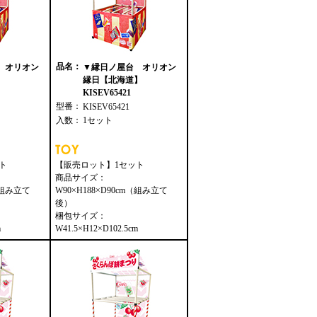
品名：
 オリオン
▼縁日ノ屋台 オリオン
縁日【北海道】
KISEV65421
型番：
KISEV65421
入数：
1セット
ト
【販売ロット】1セット
商品サイズ：
m（組み立て
W90×H188×D90cm（組み立て
後）
梱包サイズ：
m
W41.5×H12×D102.5cm