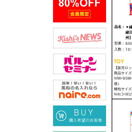
品名：
▼
縁
州】 
型番：
KIS
入数：
1セ
【販売ロッ
商品サイズ
W90×H18
後）
梱包サイズ
W41.5×H12