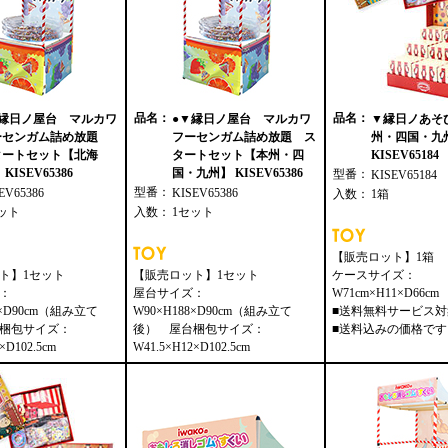
品名：
品名：
▼縁日ノ屋台 マルカワ
●▼縁日ノ屋台 マルカワ
▼縁日ノあそ
ーセンガム詰め放題
フーセンガム詰め放題 ス
州・四国・九
タートセット【北海
タートセット【本州・四
KISEV65184
KISEV65386
国・九州】 KISEV65386
型番：
KISEV65184
型番：
EV65386
KISEV65386
入数：
1箱
ット
入数：
1セット
【販売ロット】1箱
ト】1セット
【販売ロット】1セット
ケースサイズ：
：
屋台サイズ：
W71cm×H11×D66cm
8×D90cm（組み立て
W90×H188×D90cm（組み立て
■送料無料サービス
梱包サイズ：
後） 屋台梱包サイズ：
■送料込みの価格です
×D102.5cm
W41.5×H12×D102.5cm