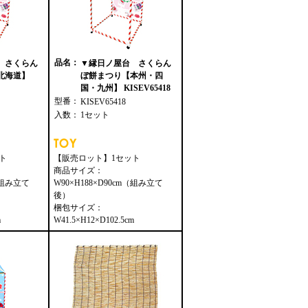
品名：
 さくらん
▼縁日ノ屋台 さくらん
北海道】
ぼ餅まつり【本州・四
国・九州】 KISEV65418
型番：
KISEV65418
入数：
1セット
ト
【販売ロット】1セット
商品サイズ：
m（組み立て
W90×H188×D90cm（組み立て
後）
梱包サイズ：
m
W41.5×H12×D102.5cm