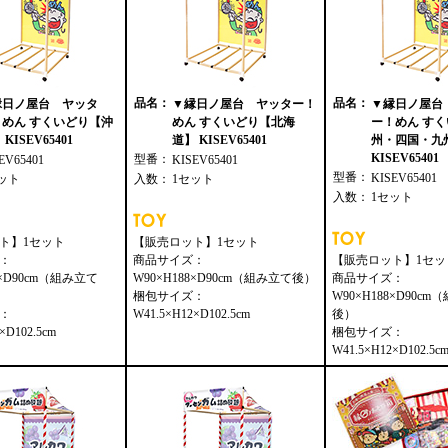
品名：
品名：
縁日ノ屋台 ヤッタ
▼縁日ノ屋台 ヤッター！
▼縁日ノ屋台
！めん すくいどり【沖
めん すくいどり【北海
ー！めん す
KISEV65401
道】 KISEV65401
州・四国・九
KISEV65401
型番：
EV65401
KISEV65401
型番：
KISEV65401
ット
入数：
1セット
入数：
1セット
ト】1セット
【販売ロット】1セット
：
商品サイズ：
【販売ロット】1セッ
8×D90cm（組み立て
W90×H188×D90cm（組み立て後）
商品サイズ：
梱包サイズ：
W90×H188×D90c
：
W41.5×H12×D102.5cm
後）
×D102.5cm
梱包サイズ：
W41.5×H12×D102.5c