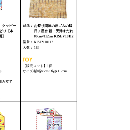
品名：
 クッピー
お祭り問屋の岸ゴムの縁
いどり【本
日ノ屋台 新・天津すだれ
州】
88cm×112cm KISEV10112
型番：
KISEV10112
入数：
1個
【販売ロット】1個
ト
サイズ/横幅88cm×高さ112cm
m（組み立て
m