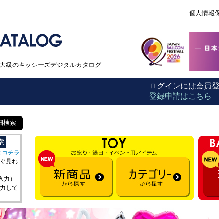
個人情報
本最大級のキッシーズデジタルカタログ
ログインには会員
登録申請はこちら
細検索
はコチラ
ぐ見れ
を入力）
力して