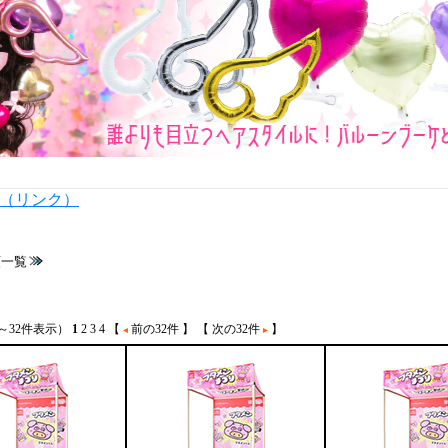
内（リンク）
類一覧
1～32件表示）
1
2
3
4
【
前の32件 】
【 次の32件
】