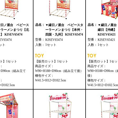
品名：
品名：
縁日ノ屋台 ベビース
▼縁日ノ屋台 ベビースタ
▼縁日ノ屋台
ーラーメンまつり【北
ーラーメンまつり【本州・
縁日【沖縄】
】 KISEV65474
四国・九州】 KISEV65474
KISEV65421
型番：
型番：
EV65474
KISEV65474
KISEV65421
ット
入数：
1セット
入数：
1セット
ト】1セット
【販売ロット】1セット
【販売ロット】1セッ
：
商品サイズ：
商品サイズ：
8×D90cm（組み立て
W90×H188×D90cm（組み立て後）
W90×H188×D90c
梱包サイズ：
後）
：
W41.5×H12×D102.5cm
梱包サイズ：
×D102.5cm
W41.5×H12×D102.5c