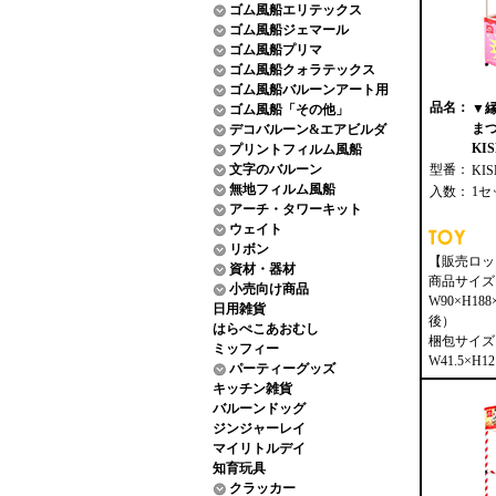
ゴム風船エリテックス
ゴム風船ジェマール
ゴム風船プリマ
ゴム風船クォラテックス
ゴム風船バルーンアート用
品名：
▼
ゴム風船「その他」
ま
デコバルーン&エアビルダ
KIS
プリントフィルム風船
文字のバルーン
型番：
KIS
無地フィルム風船
入数：
1セ
アーチ・タワーキット
ウェイト
リボン
【販売ロッ
資材・器材
商品サイズ
小売向け商品
W90×H18
日用雑貨
後）
はらぺこあおむし
梱包サイズ
ミッフィー
W41.5×H12
パーティーグッズ
キッチン雑貨
バルーンドッグ
ジンジャーレイ
マイリトルデイ
知育玩具
クラッカー