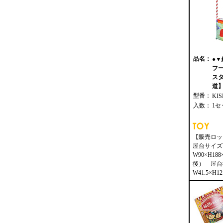
品名：
●
フ
ス
道】 
型番：
KIS
入数：
1セ
【販売ロッ
屋台サイズ
W90×H18
後） 屋台
W41.5×H12