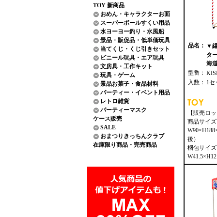
TOY 新商品
おめん・キャラクターお面
スーパーボールすくい用品
水ヨーヨー釣り・水風船
景品・販促品・低単価玩具
品名：
▼
当てくじ・くじ引きセット
タ
ビニール玩具・エア玩具
海道
文房具・工作キット
型番：
KIS
玩具・ゲーム
入数：
1セ
景品お菓子・食品材料
パーティー・イベント用品
レトロ雑貨
パーティーマスク
【販売ロッ
ケース販売
商品サイズ
SALE
W90×H18
おまつりきっちんクラブ
後）
在庫限り商品・完売商品
梱包サイズ
W41.5×H12