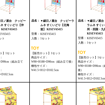
品名：
品名：
縁日ノ屋台 クッピー
▼縁日ノ屋台 クッピーラ
▼縁日ノ屋台
ムネ すくいどり【沖
ムネ すくいどり【北海
ラムネ すく
KISEV65415
道】 KISEV65415
州・四国・九
KISEV65415
型番：
EV65415
KISEV65415
型番：
KISEV65415
ット
入数：
1セット
入数：
1セット
ト】1セット
【販売ロット】1セット
：
商品サイズ：
【販売ロット】1セッ
8×D90cm（組み立て
W90×H188×D90cm（組み立て後）
商品サイズ：
梱包サイズ：
W90×H188×D90c
：
W41.5×H12×D102.5cm
後）
×D102.5cm
梱包サイズ：
W41.5×H12×D102.5c