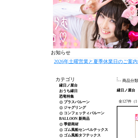
お知らせ
2026年土曜営業と夏季休業日のご案
カテゴリ
商品分
縁日ノ屋台
縁日ノ屋台
おうち縁日
恐竜特集
全127件（
プラスバルーン
ジャグリング
コンフェッティバルーン
BALLOON 新商品
季節商材
ゴム風船センペルテックス
ゴム風船タフテックス