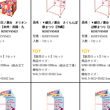
品名：
品名：
縁日ノ屋台 オリオン
▼縁日ノ屋台 さくらんぼ
▼縁日ノ屋台
日【本州・四国・九
餅まつり【沖縄】
ぼ餅まつり【
KISEV65421
KISEV65418
KISEV65418
型番：
型番：
EV65421
KISEV65418
KISEV65418
ット
入数：
1セット
入数：
1セット
ト】1セット
【販売ロット】1セット
【販売ロット】1セッ
：
商品サイズ：
商品サイズ：
8×D90cm（組み立て
W90×H188×D90cm（組み立て後）
W90×H188×D90c
梱包サイズ：
後）
：
W41.5×H12×D102.5cm
梱包サイズ：
×D102.5cm
W41.5×H12×D102.5c