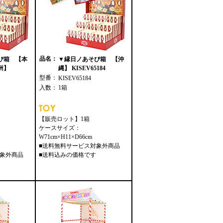
品名：
び箱 【本
▼縁日ノあそび箱 【沖
州】
縄】 KISEV65184
型番：
KISEV65184
入数：
1箱
【販売ロット】1箱
ケースサイズ：
W71cm×H11×D66cm
■送料無料サービス対象外商品
対象外商品
■送料込みの価格です