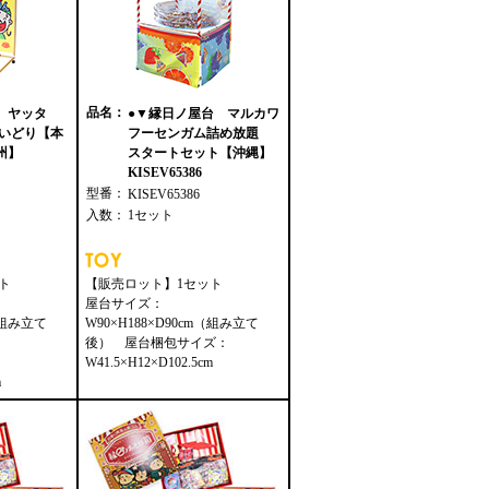
品名：
 ヤッタ
●▼縁日ノ屋台 マルカワ
くいどり【本
フーセンガム詰め放題
州】
スタートセット【沖縄】
KISEV65386
型番：
KISEV65386
入数：
1セット
ト
【販売ロット】1セット
屋台サイズ：
m（組み立て
W90×H188×D90cm（組み立て
後） 屋台梱包サイズ：
W41.5×H12×D102.5cm
m