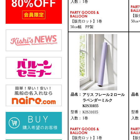
入数：
1巻
【販
【販売ロット】1巻
50㎝
50㎝幅 PP製
品名：
品名
アリス フレール２ロール
ラベンダーミルク
KIS31035
型番：
型番
KIS31035
入数：
1巻
入数
【販売ロット】1巻
【販