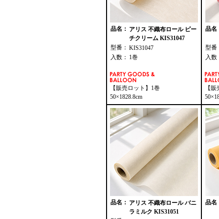
品名：
品名
アリス 不織布ロール ピー
チクリーム KIS31047
型番：
型番
KIS31047
入数：
1巻
入数
【販売ロット】1巻
【販
50×1828.8cm
50×1
品名：
品名
アリス 不織布ロール バニ
ラミルク KIS31051