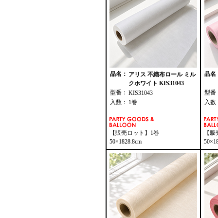
品名：
品名
アリス 不織布ロール ミル
クホワイト KIS31043
型番：
型番
KIS31043
入数：
1巻
入数
【販売ロット】1巻
【販
50×1828.8cm
50×1