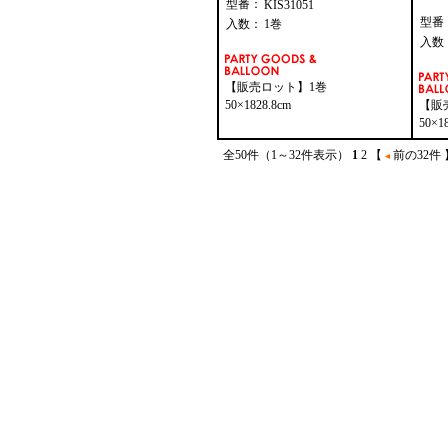
型番：
KIS31051
型番
入数：
1巻
入数
【販売ロット】1巻
50×1828.8cm
【販
50×1
全50件（1～32件表示）
1
2
【
前の32件