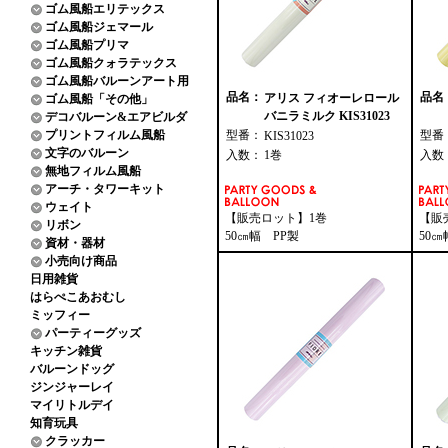
ゴム風船エリテックス
ゴム風船ジェマール
ゴム風船プリマ
ゴム風船クォラテックス
ゴム風船バルーンアート用
品名：
品名
アリス フィオーレロール
ゴム風船「その他」
バニラミルク KIS31023
デコバルーン&エアビルダ
プリントフィルム風船
型番：
型番
KIS31023
文字のバルーン
入数：
1巻
入数
無地フィルム風船
アーチ・タワーキット
ウェイト
【販売ロット】1巻
【販
リボン
50㎝幅 PP製
50㎝
資材・器材
小売向け商品
日用雑貨
はらぺこあおむし
ミッフィー
パーティーグッズ
キッチン雑貨
バルーンドッグ
ジンジャーレイ
マイリトルデイ
知育玩具
クラッカー