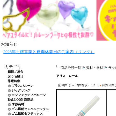
お知らせ
2026年土曜営業と夏季休業日のご案内（リンク）
カテゴリ
商品分類一覧
資材・器材
ラッ
縁日ノ屋台
アリス ロール
おうち縁日
恐竜特集
全50件（1～32件表示）
1
2
【
前の32件
プラスバルーン
ジャグリング
コンフェッティバルーン
BALLOON 新商品
季節商材
ゴム風船センペルテックス
ゴム風船タフテックス