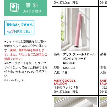
50×1371.6cm PP製
50×1
●サイト内の文章画像などの著作
物はキッシーズ株式会社に属しま
す。
複製、無断転載を禁止しま
品名：
品名
す。また、AIによる二次加工はご
アリス フレール２ロール
遠慮ください。
ピンクレモネード
●当ウェブサイトを装ったウェブ
KIS31039
サイトによって生じた損害には責
型番：
型番
KIS31039
任を負いかねますのでご了承下さ
入数：
1巻
入数
い。
©Kishi's Co., Ltd.
【販売ロット】1巻
【販
50×1371.6cm PP製
50×1