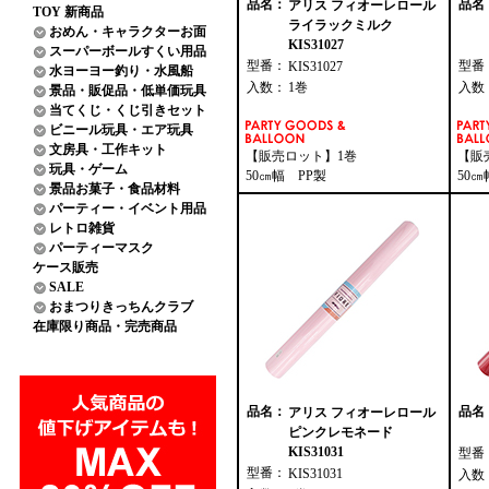
品名：
品名
アリス フィオーレロール
TOY 新商品
ライラックミルク
おめん・キャラクターお面
KIS31027
スーパーボールすくい用品
型番：
型番
KIS31027
水ヨーヨー釣り・水風船
入数：
1巻
入数
景品・販促品・低単価玩具
当てくじ・くじ引きセット
ビニール玩具・エア玩具
文房具・工作キット
【販売ロット】1巻
【販
玩具・ゲーム
50㎝幅 PP製
50㎝
景品お菓子・食品材料
パーティー・イベント用品
レトロ雑貨
パーティーマスク
ケース販売
SALE
おまつりきっちんクラブ
在庫限り商品・完売商品
品名：
品名
アリス フィオーレロール
ピンクレモネード
KIS31031
型番
型番：
KIS31031
入数