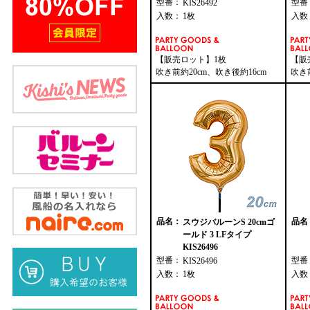
型番：
型番
KIS26492
入数：
1枚
入数
【販売ロット】1枚
【販
吹き前約20cm、吹き後約16cm
吹き
品名：
品名
スウジバルーンS 20cmゴ
ールド 3 LFタイプ
KIS26496
型番：
型番
KIS26496
入数：
1枚
入数