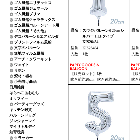
ゴム風船エリテックス
ゴム風船ジェマール
ゴム風船プリマ
ゴム風船クォラテックス
ゴム風船バルーンアート用
品名：
品名
スウジバルーンS 20cmシ
ゴム風船「その他」
ルバー 1 LFタイプ
デコバルーン&エアビルダ
KIS26484
プリントフィルム風船
文字のバルーン
型番：
型番
KIS26484
無地フィルム風船
入数：
1枚
入数
アーチ・タワーキット
ウェイト
リボン
【販売ロット】1枚
【販
資材・器材
吹き前約20cm、吹き後約16cm
吹き
小売向け商品
日用雑貨
はらぺこあおむし
ミッフィー
パーティーグッズ
キッチン雑貨
バルーンドッグ
ジンジャーレイ
マイリトルデイ
知育玩具
クラッカー