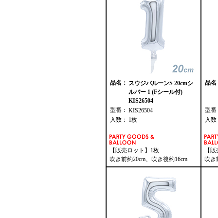
品名：
品名
スウジバルーンS 20cmシ
ルバー 1 (Fシール付)
KIS26504
型番：
型番
KIS26504
入数：
1枚
入数
【販売ロット】1枚
【販
吹き前約20cm、吹き後約16cm
吹き