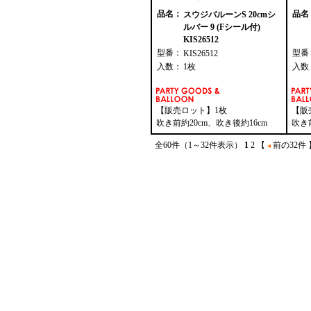
品名：
品名
スウジバルーンS 20cmシ
ルバー 9 (Fシール付)
KIS26512
型番：
型番
KIS26512
入数：
1枚
入数
【販売ロット】1枚
【販
吹き前約20cm、吹き後約16cm
吹き
全60件（1～32件表示）
1
2
【
前の32件