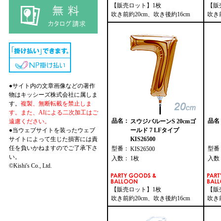
【販売ロット】1枚
【販
吹き前約20cm、吹き後約16cm
吹き
●サイト内の文章画像などの著作
物はキッシーズ株式会社に属しま
す。
複製、無断転載を禁止しま
す。また、AIによる二次加工はご
品名：
品名
遠慮ください。
スウジバルーンS 20cmゴ
●当ウェブサイトを装ったウェブ
ールド 7 LFタイプ
サイトによって生じた損害には責
KIS26500
任を負いかねますのでご了承下さ
型番：
型番
KIS26500
い。
入数：
1枚
入数
©Kishi's Co., Ltd.
【販売ロット】1枚
【販
吹き前約20cm、吹き後約16cm
吹き