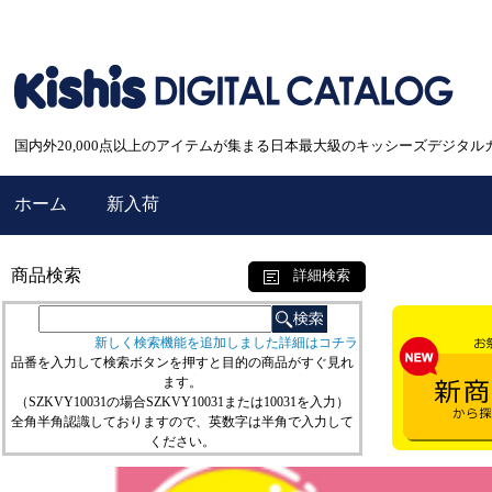
国内外20,000点以上のアイテムが集まる日本最大級のキッシーズデジタル
ホーム
新入荷
商品検索
詳細検索
新しく検索機能を追加しました詳細はコチラ
品番を入力して検索ボタンを押すと目的の商品がすぐ見れ
ます。
（SZKVY10031の場合SZKVY10031または10031を入力）
全角半角認識しておりますので、英数字は半角で入力して
ください。