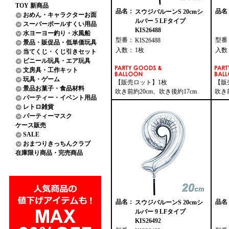
TOY 新商品
品名：
品名
スウジバルーンS 20cmシ
おめん・キャラクターお面
ルバー 5 LFタイプ
スーパーボールすくい用品
KIS26488
水ヨーヨー釣り・水風船
型番：
型番
KIS26488
景品・販促品・低単価玩具
入数：
1枚
入数
当てくじ・くじ引きセット
ビニール玩具・エア玩具
文房具・工作キット
玩具・ゲーム
【販売ロット】1枚
【販
景品お菓子・食品材料
吹き前約20cm、吹き後約17cm
吹き
パーティー・イベント用品
レトロ雑貨
パーティーマスク
ケース販売
SALE
おまつりきっちんクラブ
在庫限り商品・完売商品
品名：
品名
スウジバルーンS 20cmシ
ルバー 9 LFタイプ
KIS26492