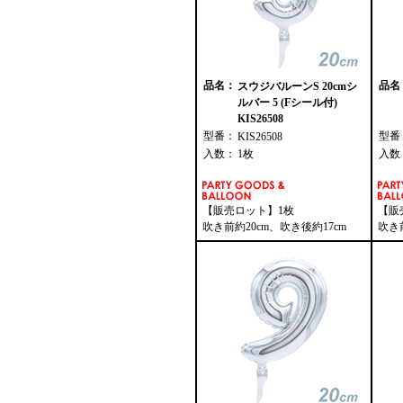
品名：
品名
スウジバルーンS 20cmシ
ルバー 5 (Fシール付)
KIS26508
型番：
型番
KIS26508
入数：
1枚
入数
【販売ロット】1枚
【販
吹き前約20cm、吹き後約17cm
吹き