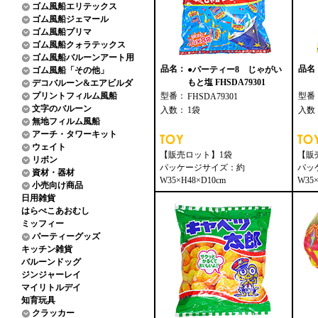
ゴム風船エリテックス
ゴム風船ジェマール
ゴム風船プリマ
ゴム風船クォラテックス
ゴム風船バルーンアート用
品名：
品名
●パーティー8 じゃがい
ゴム風船「その他」
もと塩 FHSDA79301
デコバルーン&エアビルダ
プリントフィルム風船
型番：
型番
FHSDA79301
文字のバルーン
入数：
1袋
入数
無地フィルム風船
アーチ・タワーキット
ウェイト
【販売ロット】1袋
【販
リボン
パッケージサイズ：約
パッ
資材・器材
W35×H48×D10cm
W35×
小売向け商品
日用雑貨
はらぺこあおむし
ミッフィー
パーティーグッズ
キッチン雑貨
バルーンドッグ
ジンジャーレイ
マイリトルデイ
知育玩具
クラッカー