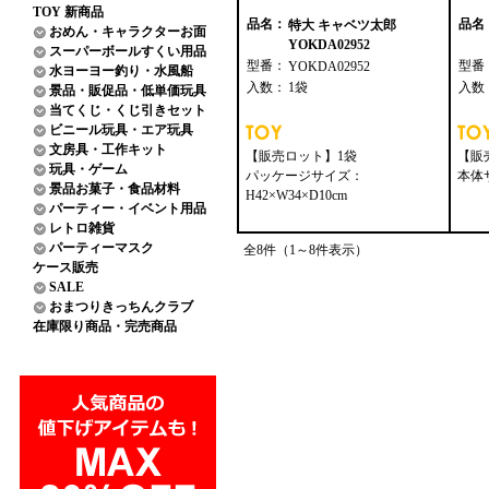
TOY 新商品
品名：
品名
特大 キャベツ太郎
おめん・キャラクターお面
YOKDA02952
スーパーボールすくい用品
型番：
型番
YOKDA02952
水ヨーヨー釣り・水風船
入数：
1袋
入数
景品・販促品・低単価玩具
当てくじ・くじ引きセット
ビニール玩具・エア玩具
文房具・工作キット
【販売ロット】1袋
【販
玩具・ゲーム
パッケージサイズ：
本体サ
景品お菓子・食品材料
H42×W34×D10cm
パーティー・イベント用品
レトロ雑貨
パーティーマスク
全8件（1～8件表示）
ケース販売
SALE
おまつりきっちんクラブ
在庫限り商品・完売商品