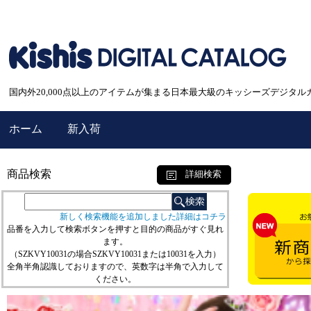
国内外20,000点以上のアイテムが集まる日本最大級のキッシーズデジタル
ホーム
新入荷
商品検索
詳細検索
新しく検索機能を追加しました詳細はコチラ
品番を入力して検索ボタンを押すと目的の商品がすぐ見れ
ます。
（SZKVY10031の場合SZKVY10031または10031を入力）
全角半角認識しておりますので、英数字は半角で入力して
ください。