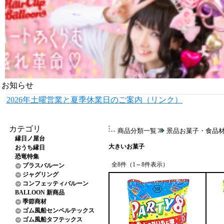
お知らせ
2026年土曜営業と夏季休業日のご案内（リンク）
カテゴリ
商品分類一覧
景品お菓子・食品
縁日ノ屋台
大きいお菓子
おうち縁日
恐竜特集
全8件（1～8件表示）
プラスバルーン
ジャグリング
コンフェッティバルーン
BALLOON 新商品
季節商材
ゴム風船センペルテックス
ゴム風船タフテックス