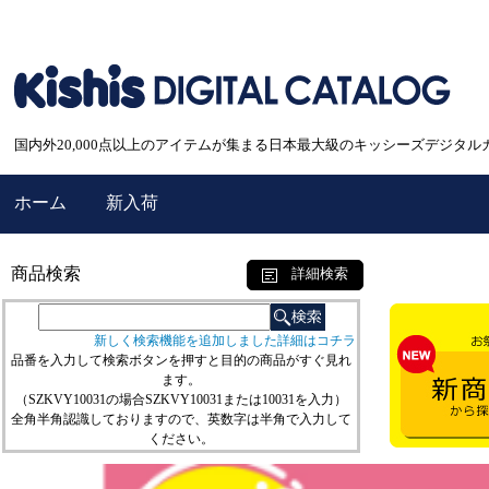
国内外20,000点以上のアイテムが集まる日本最大級のキッシーズデジタル
ホーム
新入荷
商品検索
詳細検索
新しく検索機能を追加しました詳細はコチラ
品番を入力して検索ボタンを押すと目的の商品がすぐ見れ
ます。
（SZKVY10031の場合SZKVY10031または10031を入力）
全角半角認識しておりますので、英数字は半角で入力して
ください。