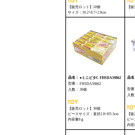
【販売ロット】10個
【販
サイズ：16.2×8.7×2.8cm
品名：
品名
●ミニビタC FHSDA59862
型番：
FHSDA59862
型番
入数：
30個
入数
【販売ロット】30個
ピースサイズ：直径2.8×H5.3cm
【販
内容量8ｇ
ピー
内容