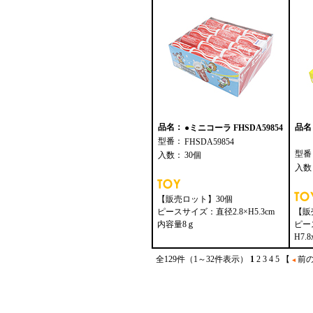
品名：
品名
●ミニコーラ FHSDA59854
型番：
FHSDA59854
型番
入数：
30個
入数
【販売ロット】30個
ピースサイズ：直径2.8×H5.3cm
【販
内容量8ｇ
ピー
H7.8
全129件（1～32件表示）
1
2
3
4
5
【
前の