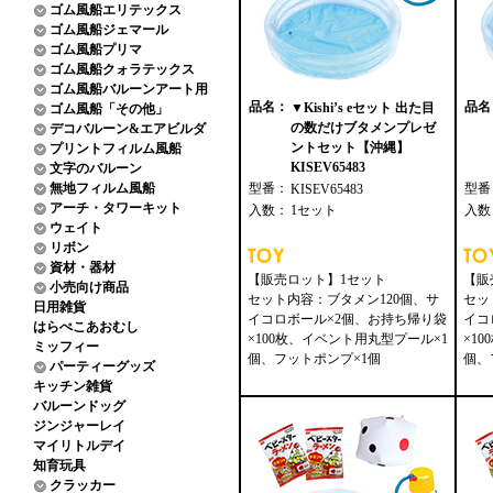
ゴム風船エリテックス
ゴム風船ジェマール
ゴム風船プリマ
ゴム風船クォラテックス
ゴム風船バルーンアート用
品名：
品名
▼Kishi’s eセット 出た目
ゴム風船「その他」
の数だけブタメンプレゼ
デコバルーン&エアビルダ
ントセット【沖縄】
プリントフィルム風船
KISEV65483
文字のバルーン
無地フィルム風船
型番：
型番
KISEV65483
アーチ・タワーキット
入数：
1セット
入数
ウェイト
リボン
資材・器材
【販売ロット】1セット
【販
小売向け商品
セット内容：ブタメン120個、サ
セッ
日用雑貨
イコロボール×2個、お持ち帰り袋
イコ
はらぺこあおむし
×100枚、イベント用丸型プール×1
×1
ミッフィー
個、フットポンプ×1個
個、
パーティーグッズ
キッチン雑貨
バルーンドッグ
ジンジャーレイ
マイリトルデイ
知育玩具
クラッカー