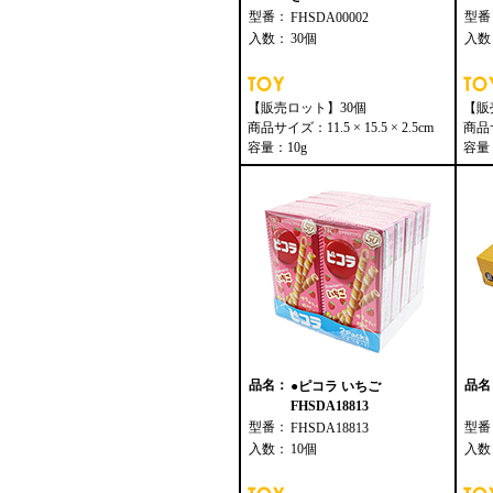
型番：
型番
FHSDA00002
入数：
30個
入数
【販売ロット】30個
【販
商品サイズ：11.5 × 15.5 × 2.5cm
商品サ
容量：10g
容量：
品名：
品名
●ピコラ いちご
FHSDA18813
型番：
型番
FHSDA18813
入数：
10個
入数