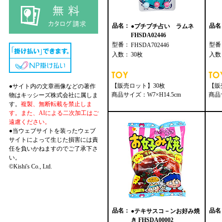
品名：
品名
●プチプチ占い ラムネ
FHSDA02446
型番：
型番
FHSDA702446
入数：
30枚
入数
【販売ロット】30枚
【販
●サイト内の文章画像などの著作
商品サイズ：W7×H14.5cm
商品サ
物はキッシーズ株式会社に属しま
す。
複製、無断転載を禁止しま
す。また、AIによる二次加工はご
遠慮ください。
●当ウェブサイトを装ったウェブ
サイトによって生じた損害には責
任を負いかねますのでご了承下さ
い。
©Kishi's Co., Ltd.
品名：
品名
●テキサスコ－ンお好み焼
き FHSDA00002