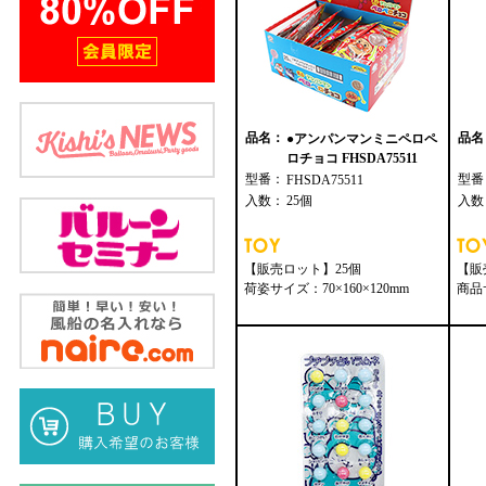
品名：
品名
●アンパンマンミニペロペ
ロチョコ FHSDA75511
型番：
型番
FHSDA75511
入数：
25個
入数
【販売ロット】25個
【販
荷姿サイズ：70×160×120mm
商品サ