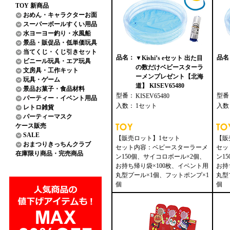
TOY 新商品
おめん・キャラクターお面
スーパーボールすくい用品
水ヨーヨー釣り・水風船
景品・販促品・低単価玩具
当てくじ・くじ引きセット
品名：
品名
▼Kishi’s eセット 出た目
ビニール玩具・エア玩具
の数だけベビースターラ
文房具・工作キット
ーメンプレゼント【北海
玩具・ゲーム
道】 KISEV65480
景品お菓子・食品材料
型番：
型番
KISEV65480
パーティー・イベント用品
入数：
1セット
入数
レトロ雑貨
パーティーマスク
ケース販売
SALE
【販売ロット】1セット
【販
おまつりきっちんクラブ
セット内容：ベビースターラーメ
セッ
在庫限り商品・完売商品
ン150個、サイコロボール×2個、
ン1
お持ち帰り袋×100枚、イベント用
お持
丸型プール×1個、フットポンプ×1
丸型
個
個