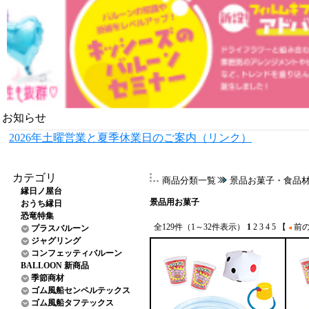
お知らせ
2026年土曜営業と夏季休業日のご案内（リンク）
カテゴリ
商品分類一覧
景品お菓子・食品
縁日ノ屋台
景品用お菓子
おうち縁日
恐竜特集
全129件（1～32件表示）
1
2
3
4
5
【
前の
プラスバルーン
ジャグリング
コンフェッティバルーン
BALLOON 新商品
季節商材
ゴム風船センペルテックス
ゴム風船タフテックス